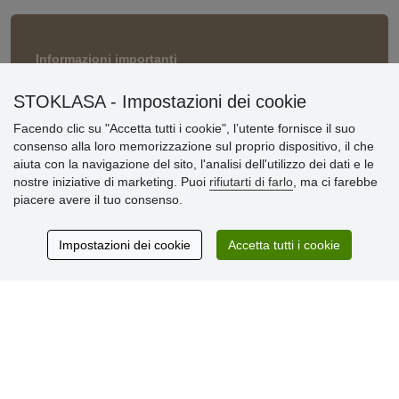
Informazioni importanti
» Impostazioni dei cookie
STOKLASA - Impostazioni dei cookie
» Termini & Condizioni
» Informativa sulla Privacy
Facendo clic su "Accetta tutti i cookie", l’utente fornisce il suo
» Consegna e pagamento
consenso alla loro memorizzazione sul proprio dispositivo, il che
» Garanzia e resi
aiuta con la navigazione del sito, l'analisi dell'utilizzo dei dati e le
» Programma fedeltà
nostre iniziative di marketing. Puoi
rifiutarti di farlo
, ma ci farebbe
piacere avere il tuo consenso.
Recensioni
Impostazioni dei cookie
Accetta tutti i cookie
dei clienti