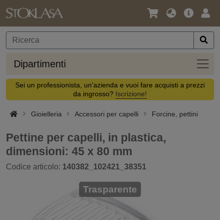
Lingua
Offerta
Acc
/
principa
Valuta
Dipar
Dipartimenti
Sei un professionista, un'azienda e vuoi fare acquisti a prezzi
da ingrosso?
Iscrizione!
Gioielleria
Accessori per capelli
Forcine, pettini
Pettine per capelli, in plastica,
dimensioni: 45 x 80 mm
Codice articolo:
140382_102421_38351
Trasparente