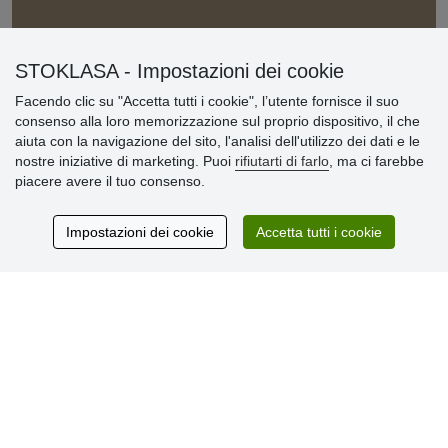
Informazioni importanti
STOKLASA - Impostazioni dei cookie
» Impostazioni dei cookie
Facendo clic su "Accetta tutti i cookie", l’utente fornisce il suo
» Termini & Condizioni
consenso alla loro memorizzazione sul proprio dispositivo, il che
» Informativa sulla Privacy
aiuta con la navigazione del sito, l'analisi dell'utilizzo dei dati e le
» Consegna e pagamento
nostre iniziative di marketing. Puoi
rifiutarti di farlo
, ma ci farebbe
» Garanzia e resi
piacere avere il tuo consenso.
» Programma fedeltà
Impostazioni dei cookie
Accetta tutti i cookie
Recensioni
dei clienti