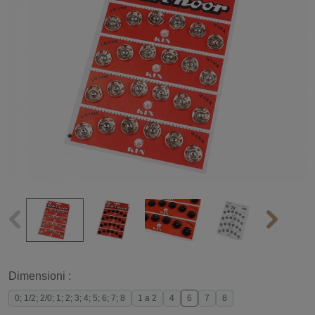
Dimensioni :
0; 1/2; 2/0; 1; 2; 3; 4; 5; 6; 7; 8
1 a 2
4
6
7
8