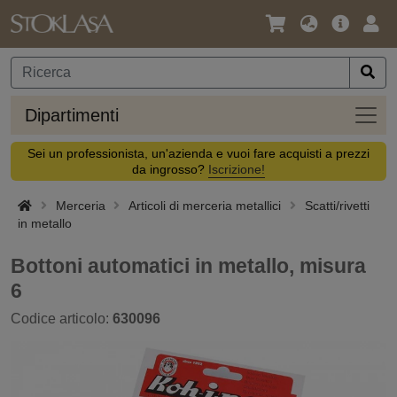
Lingua
Offerta
Acc
/
principa
Valuta
Dipar
Dipartimenti
Sei un professionista, un'azienda e vuoi fare acquisti a prezzi
da ingrosso?
Iscrizione!
Merceria
Articoli di merceria metallici
Scatti/rivetti
in metallo
Bottoni automatici in metallo, misura
6
Codice articolo:
630096