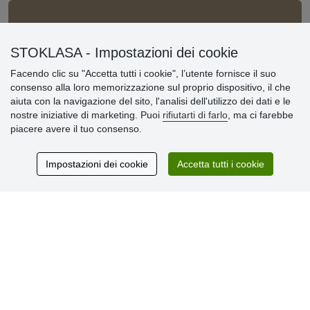
Informazioni importanti
STOKLASA - Impostazioni dei cookie
» Impostazioni dei cookie
» Termini & Condizioni
Facendo clic su "Accetta tutti i cookie", l’utente fornisce il suo
» Informativa sulla Privacy
consenso alla loro memorizzazione sul proprio dispositivo, il che
» Consegna e pagamento
aiuta con la navigazione del sito, l'analisi dell'utilizzo dei dati e le
» Garanzia e resi
nostre iniziative di marketing. Puoi
rifiutarti di farlo
, ma ci farebbe
» Programma fedeltà
piacere avere il tuo consenso.
Impostazioni dei cookie
Accetta tutti i cookie
Recensioni
dei clienti