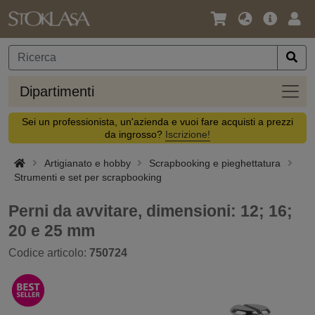
Lingua
Offerta
Acc
/
principa
Valuta
Dipar
Dipartimenti
Sei un professionista, un'azienda e vuoi fare acquisti a prezzi
da ingrosso?
Iscrizione!
Artigianato e hobby
Scrapbooking e pieghettatura
Strumenti e set per scrapbooking
Perni da avvitare, dimensioni: 12; 16;
20 e 25 mm
Codice articolo:
750724