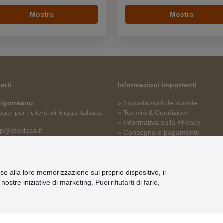
Mostra
Mostra
atti
Informazioni importanti
 Zigoneanu
» Impostazioni dei cookie
er per i clienti di lingua italiana
» Termini & Condizioni
» Informativa sulla Privacy
p@stoklasa.it
» Consegna e pagamento
» Garanzia e resi
» Programma fedeltà
nso alla loro memorizzazione sul proprio dispositivo, il
le nostre iniziative di marketing. Puoi
rifiutarti di farlo
,