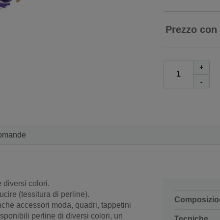
Prezzo con
+
-
omande
 diversi colori.
cire (tessitura di perline).
Composizio
anche accessori moda, quadri, tappetini
ponibili perline di diversi colori, un
Tecniche