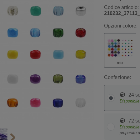
Codice articolo:
210232_37113
Opzioni colore:
mix
Confezione:
24 sc
Disponibil
72 sc
Disponibil
preparato d