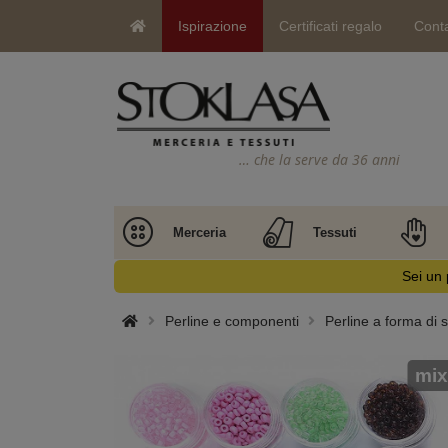
Ispirazione
Certificati regalo
Conta
… che la serve da 36 anni
Merceria
Tessuti
Sei un 
Perline e componenti
Perline a forma di 
mix