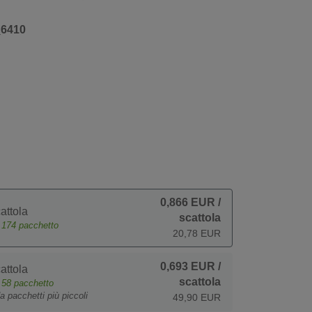
_6410
0,866 EUR
/
attola
scattola
e
174
pacchetto
20,78 EUR
0,693 EUR
/
attola
scattola
e
58
pacchetto
a pacchetti più piccoli
49,90 EUR