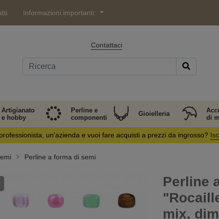
tti
Informazioni importanti:
Contattaci
Artigianato
Perline e
Acc
Gioielleria
e hobby
componenti
di 
professionista, un'azienda e vuoi fare acquisti a prezzi da ingrosso?
Isc
semi
Perline a forma di semi
Perline 
"Rocaill
mix, di