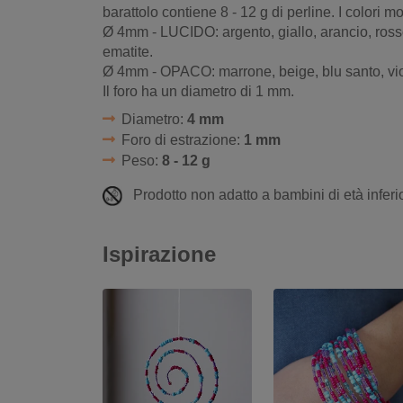
barattolo contiene
8 - 12 g di perline.
I colori mo
Ø 4mm - LUCIDO: argento, giallo, arancio, rosso
ematite.
Ø 4mm - OPACO: marrone, beige, blu santo, viol
Il foro ha un diametro di 1 mm.
Diametro:
4 mm
Foro di estrazione:
1 mm
Peso:
8 - 12 g
Prodotto non adatto a bambini di età inferio
Ispirazione