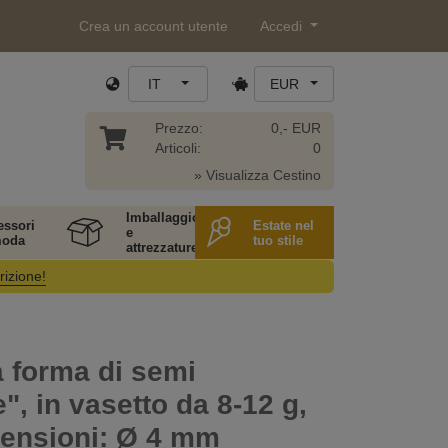
Crea un account utente
Accedi
IT
EUR
Prezzo:
0,- EUR
Articoli:
0
» Visualizza Cestino
Imballaggio
essori
Estate nel
e
moda
tuo stile
attrezzature
rizione!
a forma di semi
e", in vasetto da 8-12 g,
mensioni: Ø 4 mm