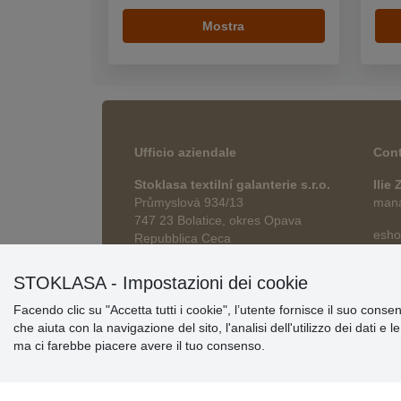
Mostra
Ufficio aziendale
Cont
Stoklasa textilní galanterie s.r.o.
Ilie
Průmyslová 934/13
manag
747 23 Bolatice, okres Opava
esho
Repubblica Ceca
STOKLASA - Impostazioni dei cookie
Facendo clic su "Accetta tutti i cookie", l’utente fornisce il suo conse
che aiuta con la navigazione del sito, l'analisi dell'utilizzo dei dati e 
ma ci farebbe piacere avere il tuo consenso.