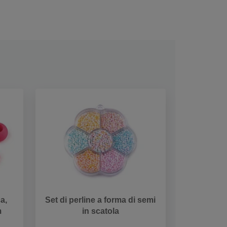
a,
Set di perline a forma di semi
m
in scatola