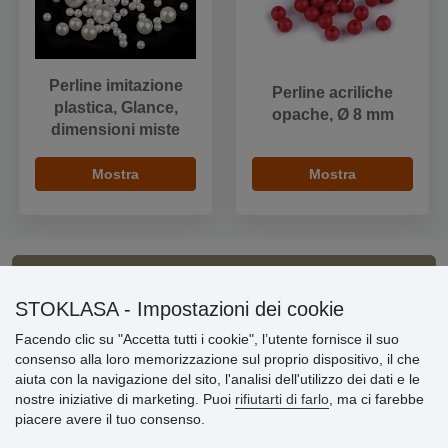
Perline imitazione
Perline acriliche
plastica, Glance,
opache, Ø 8 mm
dimensioni miste
Mostra
Mostra
Informazioni importanti
STOKLASA - Impostazioni dei cookie
Facendo clic su "Accetta tutti i cookie", l’utente fornisce il suo
» Impostazioni dei cookie
consenso alla loro memorizzazione sul proprio dispositivo, il che
» Termini & Condizioni
aiuta con la navigazione del sito, l'analisi dell'utilizzo dei dati e le
» Informativa sulla Privacy
nostre iniziative di marketing. Puoi
rifiutarti di farlo
, ma ci farebbe
» Consegna e pagamento
piacere avere il tuo consenso.
» Garanzia e resi
» Programma fedeltà