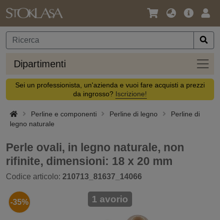
Lingua
Offerta
Acc
/
principa
Valuta
Dipar
Dipartimenti
Sei un professionista, un'azienda e vuoi fare acquisti a prezzi
da ingrosso?
Iscrizione!
Perline e componenti
Perline di legno
Perline di
legno naturale
Perle ovali, in legno naturale, non
rifinite, dimensioni: 18 x 20 mm
Codice articolo:
210713_81637_14066
1 avorio
-35%