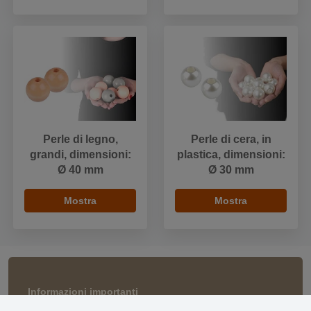
Perle di legno,
Perle di cera, in
grandi, dimensioni:
plastica, dimensioni:
Ø 40 mm
Ø 30 mm
Mostra
Mostra
Informazioni importanti