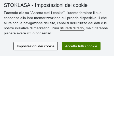
» Impostazioni dei cookie
STOKLASA - Impostazioni dei cookie
» Termini & Condizioni
» Informativa sulla Privacy
Facendo clic su "Accetta tutti i cookie", l’utente fornisce il suo
» Consegna e pagamento
consenso alla loro memorizzazione sul proprio dispositivo, il che
» Garanzia e resi
aiuta con la navigazione del sito, l'analisi dell'utilizzo dei dati e le
» Programma fedeltà
nostre iniziative di marketing. Puoi
rifiutarti di farlo
, ma ci farebbe
piacere avere il tuo consenso.
Recensioni
Impostazioni dei cookie
Accetta tutti i cookie
dei clienti