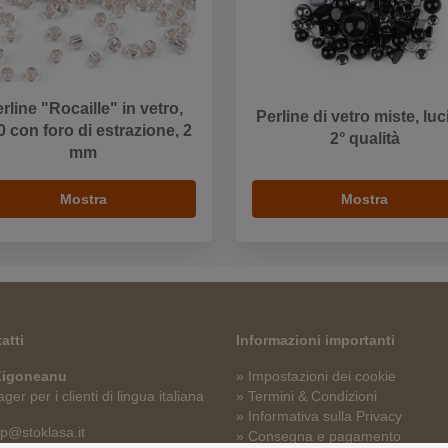
rline "Rocaille" in vetro,
Perline di vetro miste, luc
0 con foro di estrazione, 2
2° qualità
mm
Mostra
Mostra
atti
Informazioni importanti
 Zigoneanu
» Impostazioni dei cookie
er per i clienti di lingua italiana
» Termini & Condizioni
» Informativa sulla Privacy
p@stoklasa.it
» Consegna e pagamento