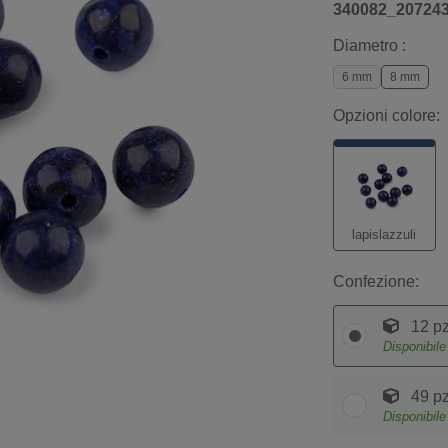
340082_20724
Diametro :
6 mm
8 mm
Opzioni colore:
lapislazzuli
Confezione:
12 pz
Disponibil
49 pz
Disponibil