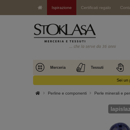
Ispirazione
Certificati regalo
Conta
… che la serve da 36 anni
Merceria
Tessuti
Sei un 
Perline e componenti
Perle minerali e per
lapisla