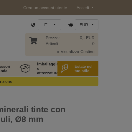
Crea un account utente
Accedi
IT
EUR
Prezzo:
0,- EUR
Articoli:
0
» Visualizza Cestino
Imballaggio
essori
Estate nel
e
moda
tuo stile
attrezzature
rizione!
minerali tinte con
zuli, Ø8 mm