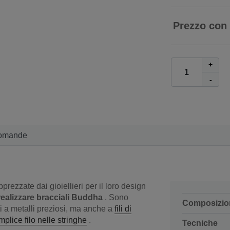
Prezzo con
+
-
omande
rezzate dai gioiellieri per il loro design
realizzare bracciali Buddha
. Sono
Composizio
ti a metalli preziosi, ma anche a
fili di
plice filo nelle stringhe
.
Tecniche