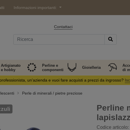
tti
Informazioni importanti:
Contattaci
Artigianato
Perline e
Acc
Gioielleria
e hobby
componenti
di 
professionista, un'azienda e vuoi fare acquisti a prezzi da ingrosso?
Isc
lescenti
Perle di minerali / pietre preziose
Perline 
zzuli
lapislaz
Codice articolo: