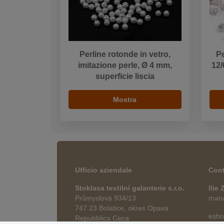
Perline rotonde in vetro,
Pe
imitazione perle, Ø 4 mm,
12/
superficie liscia
Mostra
Ufficio aziendale
Cont
Stoklasa textilní galanterie s.r.o.
Ilie
Průmyslová 934/13
manag
747 23 Bolatice, okres Opava
esho
Repubblica Ceca