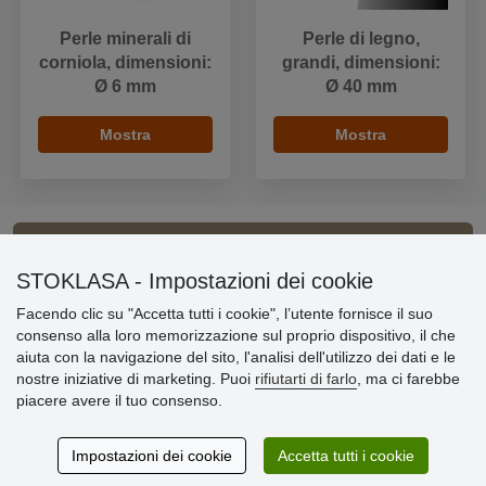
Perle minerali di
Perle di legno,
corniola, dimensioni:
grandi, dimensioni:
Ø 6 mm
Ø 40 mm
Mostra
Mostra
Informazioni importanti
STOKLASA - Impostazioni dei cookie
Facendo clic su "Accetta tutti i cookie", l’utente fornisce il suo
» Impostazioni dei cookie
consenso alla loro memorizzazione sul proprio dispositivo, il che
» Termini & Condizioni
aiuta con la navigazione del sito, l'analisi dell'utilizzo dei dati e le
» Informativa sulla Privacy
nostre iniziative di marketing. Puoi
rifiutarti di farlo
, ma ci farebbe
» Consegna e pagamento
piacere avere il tuo consenso.
» Garanzia e resi
» Programma fedeltà
Impostazioni dei cookie
Accetta tutti i cookie