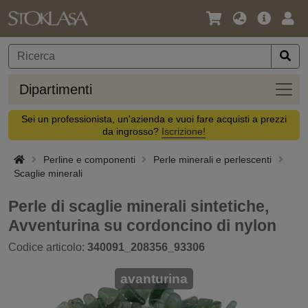
Lingua
Offerta
Acc
/
principa
Valuta
Dipar
Dipartimenti
Sei un professionista, un'azienda e vuoi fare acquisti a prezzi
da ingrosso?
Iscrizione!
Perline e componenti
Perle minerali e perlescenti
Scaglie minerali
Perle di scaglie minerali sintetiche,
Avventurina su cordoncino di nylon
Codice articolo:
340091_208356_93306
avanturina