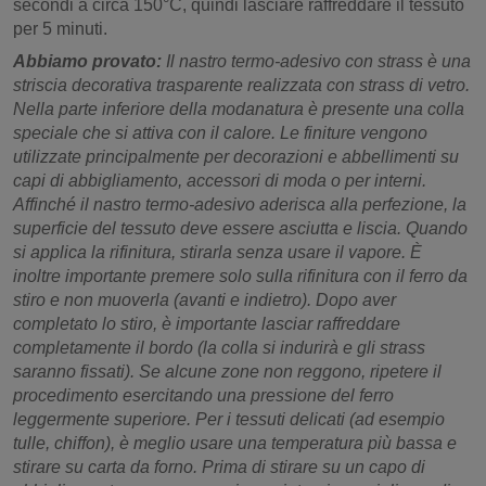
secondi a circa 150°C, quindi lasciare raffreddare il tessuto
per 5 minuti.
Abbiamo provato:
Il nastro termo-adesivo con strass è una
striscia decorativa trasparente realizzata con strass di vetro.
Nella parte inferiore della modanatura è presente una colla
speciale che si attiva con il calore. Le finiture vengono
utilizzate principalmente per decorazioni e abbellimenti su
capi di abbigliamento, accessori di moda o per interni.
Affinché il nastro termo-adesivo aderisca alla perfezione, la
superficie del tessuto deve essere asciutta e liscia. Quando
si applica la rifinitura, stirarla senza usare il vapore. È
inoltre importante premere solo sulla rifinitura con il ferro da
stiro e non muoverla (avanti e indietro). Dopo aver
completato lo stiro, è importante lasciar raffreddare
completamente il bordo (la colla si indurirà e gli strass
saranno fissati). Se alcune zone non reggono, ripetere il
procedimento esercitando una pressione del ferro
leggermente superiore. Per i tessuti delicati (ad esempio
tulle, chiffon), è meglio usare una temperatura più bassa e
stirare su carta da forno. Prima di stirare su un capo di