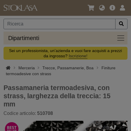
Lingua
Offerta
Acc
/
principa
Valuta
Dipar
Dipartimenti
Sei un professionista, un'azienda e vuoi fare acquisti a prezzi
da ingrosso?
Iscrizione!
Merceria
Trecce, Passamanerie, Boa
Finiture
termoadesive con strass
Passamaneria termoadesiva, con
strass, larghezza della treccia: 15
mm
Codice articolo:
510708