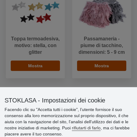
Toppa termoadesiva,
Passamaneria -
motivo: stella, con
piume di tacchino,
glitter
dimensioni: 5 - 9 cm
Mostra
Mostra
STOKLASA - Impostazioni dei cookie
Informazioni importanti
Facendo clic su "Accetta tutti i cookie", l’utente fornisce il suo
consenso alla loro memorizzazione sul proprio dispositivo, il che
» Impostazioni dei cookie
aiuta con la navigazione del sito, l'analisi dell'utilizzo dei dati e le
» Termini & Condizioni
nostre iniziative di marketing. Puoi
rifiutarti di farlo
, ma ci farebbe
» Informativa sulla Privacy
piacere avere il tuo consenso.
» Consegna e pagamento