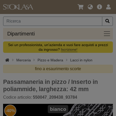
Lingua
Offerta
Acc
/
principa
Valuta
Dipar
Dipartimenti
Sei un professionista, un'azienda e vuoi fare acquisti a prezzi
da ingrosso?
Iscrizione!
Merceria
Pizzo e Madera
Lacci in nylon
fino a esaurimento scorte
Passamaneria in pizzo / Inserto in
poliammide, larghezza: 42 mm
Codice articolo:
550047_209438_93784
bianco
-40%