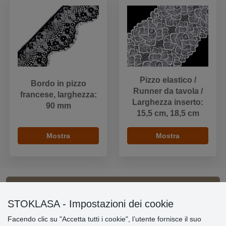
Pizzo elastico /
Bordo in pizzo
Runner da tavola /
francese, larghezza:
Larghezza inserto:
90 mm
15,5 cm, 18,5 cm
Mostra
Mostra
Informazioni importanti
STOKLASA - Impostazioni dei cookie
Facendo clic su "Accetta tutti i cookie", l’utente fornisce il suo
» Impostazioni dei cookie