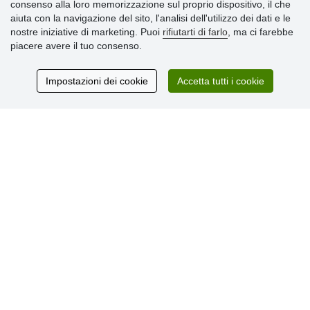
consenso alla loro memorizzazione sul proprio dispositivo, il che
» Termini & Condizioni
aiuta con la navigazione del sito, l'analisi dell'utilizzo dei dati e le
» Informativa sulla Privacy
nostre iniziative di marketing. Puoi
rifiutarti di farlo
, ma ci farebbe
» Consegna e pagamento
piacere avere il tuo consenso.
» Garanzia e resi
» Programma fedeltà
Impostazioni dei cookie
Accetta tutti i cookie
Recensioni
dei clienti