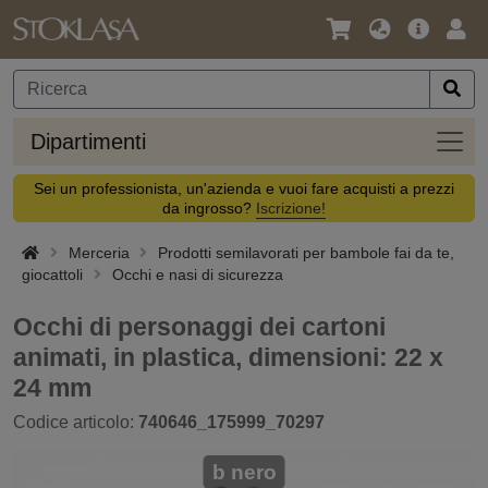
Lingua
Offerta
Acc
/
principa
Valuta
Dipar
Dipartimenti
Sei un professionista, un'azienda e vuoi fare acquisti a prezzi
da ingrosso?
Iscrizione!
Merceria
Prodotti semilavorati per bambole fai da te,
giocattoli
Occhi e nasi di sicurezza
Occhi di personaggi dei cartoni
animati, in plastica, dimensioni: 22 x
24 mm
Codice articolo:
740646_175999_70297
b nero