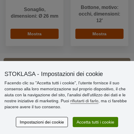
Bottone, motivo:
Sonaglio,
occhi, dimensioni:
dimensioni: Ø 26 mm
12'
Mostra
Mostra
Informazioni importanti
STOKLASA - Impostazioni dei cookie
Facendo clic su "Accetta tutti i cookie", l’utente fornisce il suo
» Impostazioni dei cookie
consenso alla loro memorizzazione sul proprio dispositivo, il che
» Termini & Condizioni
aiuta con la navigazione del sito, l'analisi dell'utilizzo dei dati e le
» Informativa sulla Privacy
nostre iniziative di marketing. Puoi
rifiutarti di farlo
, ma ci farebbe
» Consegna e pagamento
piacere avere il tuo consenso.
» Garanzia e resi
» Programma fedeltà
Impostazioni dei cookie
Accetta tutti i cookie