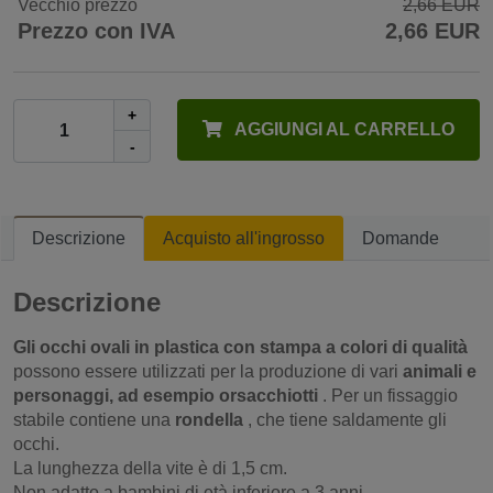
Vecchio prezzo
2,66 EUR
Prezzo con IVA
2,66 EUR
+
AGGIUNGI AL CARRELLO
-
Descrizione
Acquisto all'ingrosso
Domande
Descrizione
Gli occhi ovali in plastica con stampa a colori di qualità
possono essere utilizzati per la produzione di vari
animali e
personaggi, ad esempio orsacchiotti
. Per un fissaggio
stabile contiene una
rondella
, che tiene saldamente gli
occhi.
La lunghezza della vite è di 1,5 cm.
Non adatto a bambini di età inferiore a 3 anni.