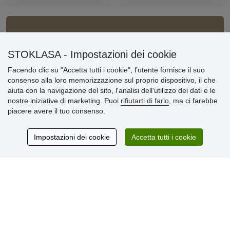
Informazioni importanti
STOKLASA - Impostazioni dei cookie
» Impostazioni dei cookie
Facendo clic su "Accetta tutti i cookie", l’utente fornisce il suo
» Termini & Condizioni
consenso alla loro memorizzazione sul proprio dispositivo, il che
» Informativa sulla Privacy
aiuta con la navigazione del sito, l'analisi dell'utilizzo dei dati e le
» Consegna e pagamento
nostre iniziative di marketing. Puoi
rifiutarti di farlo
, ma ci farebbe
» Garanzia e resi
piacere avere il tuo consenso.
» Programma fedeltà
Impostazioni dei cookie
Accetta tutti i cookie
Recensioni
dei clienti