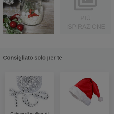
PIÙ
ISPIRAZIONE
Consigliato solo per te
Catena di perline, di