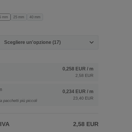
5 mm
25 mm
40 mm
Scegliere un'opzione (17)
0,258 EUR
/ m
2,58 EUR
m
0,234 EUR
/ m
23,40 EUR
a pacchetti più piccoli
 IVA
2,58 EUR