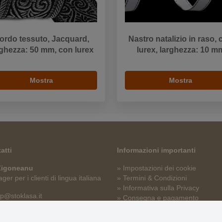
ordo tessuto, Jacquard,
Nastro natalizio in raso,
rghezza: 50 mm, con lurex
lurex, larghezza: 10 m
Mostra
Mostra
atti
Informazioni importanti
 Zigoneanu
» Impostazioni dei cookie
er per i clienti di lingua italiana
» Termini & Condizioni
» Informativa sulla Privacy
p@stoklasa.it
» Consegna e pagamento
» Garanzia e resi
» Programma fedeltà