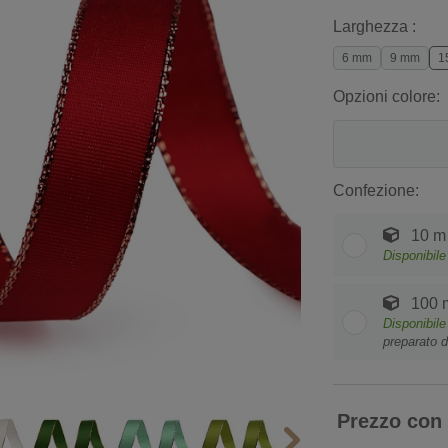
Larghezza :
6 mm
9 mm
1
Opzioni colore:
Confezione:
10 m
Disponibile
100 
Disponibile
preparato d
Prezzo con