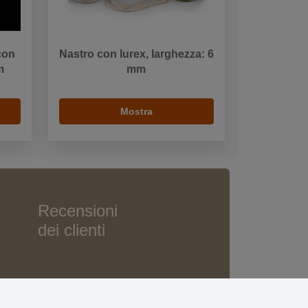
 con
Nastro con lurex, larghezza: 6
m
mm
Mostra
Recensioni
dei clienti