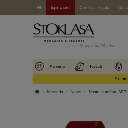
Ispirazione
Certificati regalo
Conta
… che la serve da 36 anni
Merceria
Tessuti
Sei un 
Merceria
Nastri
Nastri in taffetà.