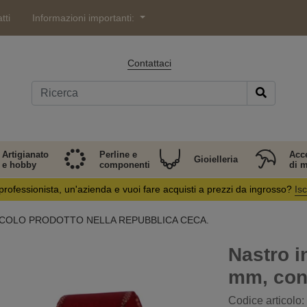
tti
Informazioni importanti:
Contattaci
Artigianato
Perline e
Acc
Gioielleria
e hobby
componenti
di 
professionista, un'azienda e vuoi fare acquisti a prezzi da ingrosso?
Isc
 ARTICOLO PRODOTTO NELLA REPUBBLICA CECA.
Nastro in
mm, con
Codice articolo: