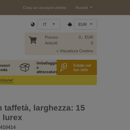
Crea un account utente
Accedi
IT
EUR
Prezzo:
0,- EUR
Articoli:
0
» Visualizza Cestino
Imballaggio
essori
Estate nel
e
moda
tuo stile
attrezzature
rizione!
 taffetà, larghezza: 15
 lurex
410414