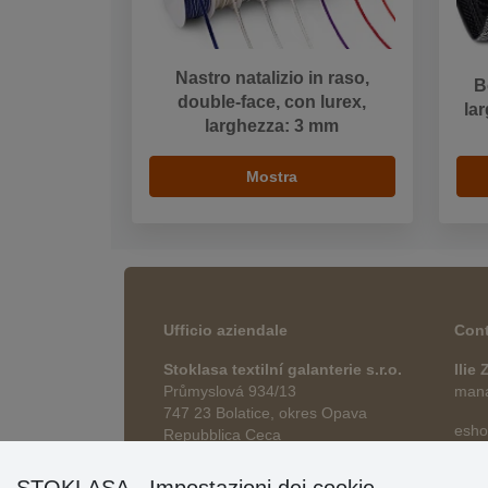
Nastro natalizio in raso,
B
double-face, con lurex,
la
larghezza: 3 mm
Mostra
Ufficio aziendale
Cont
Stoklasa textilní galanterie s.r.o.
Ilie
Průmyslová 934/13
manag
747 23 Bolatice, okres Opava
esho
Repubblica Ceca