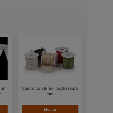
 con
Nastro con lurex, larghezza: 6
m
mm
Mostra