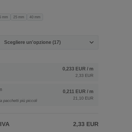
5 mm
25 mm
40 mm
Scegliere un'opzione (17)
0,233 EUR
/ m
2,33 EUR
m
0,211 EUR
/ m
21,10 EUR
a pacchetti più piccoli
 IVA
2,33 EUR