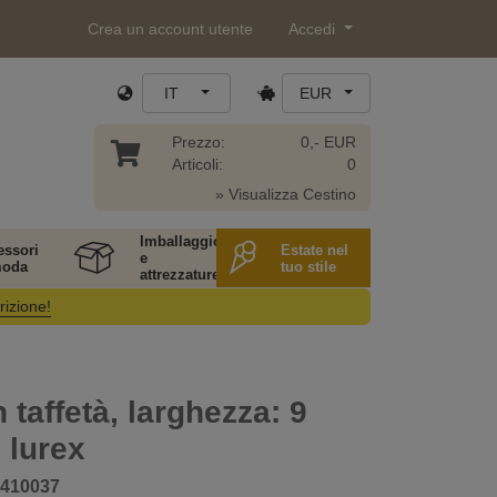
Crea un account utente
Accedi
IT
EUR
Prezzo:
0,- EUR
Articoli:
0
» Visualizza Cestino
Imballaggio
essori
Estate nel
e
moda
tuo stile
attrezzature
rizione!
 taffetà, larghezza: 9
 lurex
410037