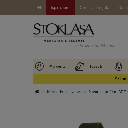
Ispirazione
Certificati regalo
Conta
… che la serve da 36 anni
Merceria
Tessuti
Sei un 
Merceria
Nastri
Nastri in taffetà.