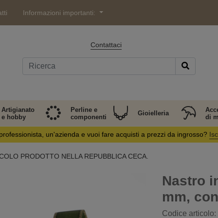
tti
Informazioni importanti:
Contattaci
Artigianato
Perline e
Acc
Gioielleria
e hobby
componenti
di 
professionista, un'azienda e vuoi fare acquisti a prezzi da ingrosso?
Isc
 ARTICOLO PRODOTTO NELLA REPUBBLICA CECA.
Nastro in
mm, con
Codice articolo: