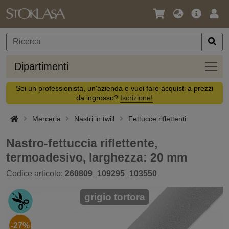
Lingua
Offerta
Acc
/
principa
Valuta
Dipar
Dipartimenti
Sei un professionista, un'azienda e vuoi fare acquisti a prezzi
da ingrosso?
Iscrizione!
Merceria
Nastri in twill
Fettucce riflettenti
Nastro-fettuccia riflettente,
termoadesivo, larghezza: 20 mm
Codice articolo:
260809_109295_103550
grigio tortora
-27%