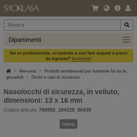
Lingua
Offerta
Acc
/
principa
Valuta
Dipar
Dipartimenti
Sei un professionista, un'azienda e vuoi fare acquisti a prezzi
da ingrosso?
Iscrizione!
Merceria
Prodotti semilavorati per bambole fai da te,
giocattoli
Occhi e nasi di sicurezza
Naso/occhi di sicurezza, in velluto,
dimensioni: 13 x 16 mm
Codice articolo:
780850_204228_90438
nero