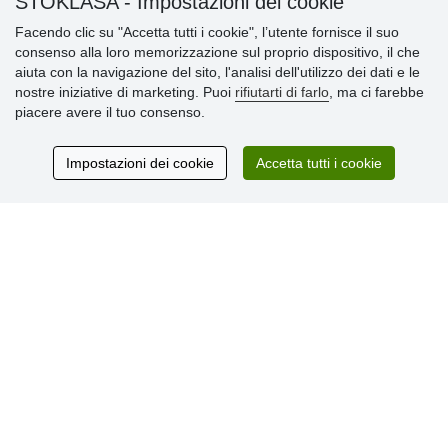
STOKLASA - Impostazioni dei cookie
Informazioni importanti
Facendo clic su "Accetta tutti i cookie", l’utente fornisce il suo
consenso alla loro memorizzazione sul proprio dispositivo, il che
» Impostazioni dei cookie
aiuta con la navigazione del sito, l'analisi dell'utilizzo dei dati e le
» Termini & Condizioni
nostre iniziative di marketing. Puoi
rifiutarti di farlo
, ma ci farebbe
» Informativa sulla Privacy
piacere avere il tuo consenso.
» Consegna e pagamento
» Garanzia e resi
» Programma fedeltà
Impostazioni dei cookie
Accetta tutti i cookie
Recensioni
dei clienti