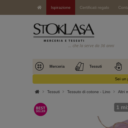
Ispirazione
Certificati regalo
Conta
… che la serve da 36 anni
Merceria
Tessuti
Sei un 
Tessuti
Tessuto di cotone - Lino
Altri 
1 mi