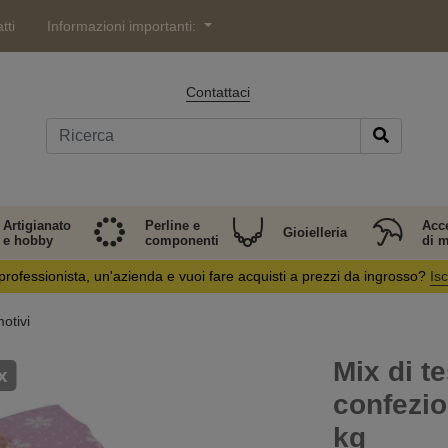
tti
Informazioni importanti:
Contattaci
Artigianato
Perline e
Acc
Gioielleria
e hobby
componenti
di 
professionista, un'azienda e vuoi fare acquisti a prezzi da ingrosso?
Isc
motivi
Mix di t
x
confezio
kg