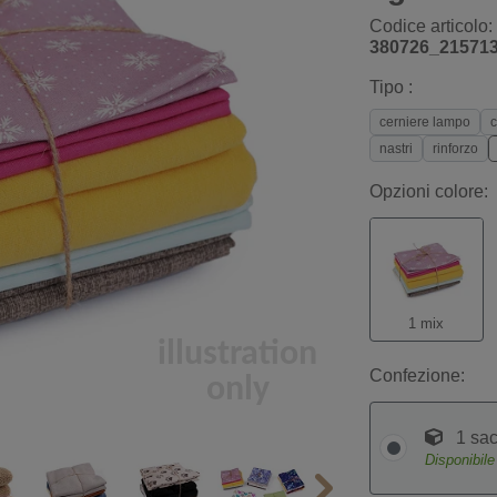
Codice articolo:
380726_21571
Tipo :
cerniere lampo
c
nastri
rinforzo
Opzioni colore:
1 mix
Confezione:
1 sac
Disponibil