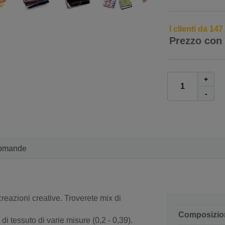
I clienti da 14
Prezzo con
+
-
omande
creazioni creative. Troverete mix di
Composizio
i tessuto di varie misure (0,2 - 0,39).