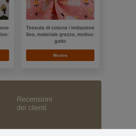
ione
Tessuto di cotone / imitazione
tivo:
lino, materiale grezzo, motivo:
gatto
Mostra
Recensioni
dei clienti