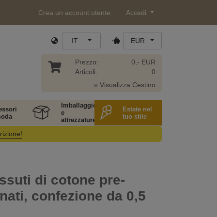
Crea un account utente
Accedi
IT
EUR
Prezzo:
0,- EUR
Articoli:
0
» Visualizza Cestino
Imballaggio
essori
Estate nel
e
moda
tuo stile
attrezzature
rizione!
essuti di cotone pre-
nati, confezione da 0,5