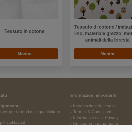
Tessuto di cotone / imitaz
Tessuto in cotone
lino, materiale grezzo, mo
animali della foresta
Mostra
Mostra
atti
Informazioni importanti
 Zigoneanu
» Impostazioni dei cookie
er per i clienti di lingua italiana
» Termini & Condizioni
» Informativa sulla Privacy
p@stoklasa.it
» Consegna e pagamento
» Garanzia e resi