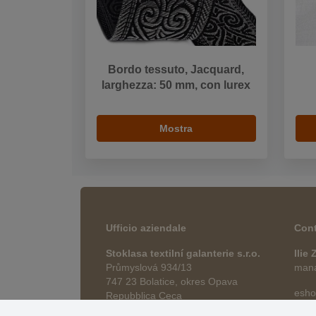
Bordo tessuto, Jacquard,
larghezza: 50 mm, con lurex
Mostra
Ufficio aziendale
Cont
Stoklasa textilní galanterie s.r.o.
Ilie
Průmyslová 934/13
manag
747 23 Bolatice, okres Opava
esho
Repubblica Ceca