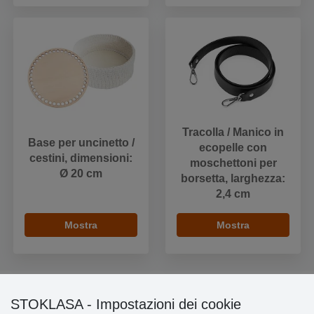
Tracolla / Manico in
Base per uncinetto /
ecopelle con
cestini, dimensioni:
moschettoni per
Ø 20 cm
borsetta, larghezza:
2,4 cm
Mostra
Mostra
STOKLASA - Impostazioni dei cookie