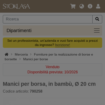
Lingua
Offerta
Acc
/
principa
Valuta
Dipar
Dipartimenti
Sei un professionista, un'azienda e vuoi fare acquisti a prezzi
da ingrosso?
Iscrizione!
Merceria
Forniture per la realizzazione di borse e
borsette
Manici per borse
Venduto
Disponibilità prevista: 10/2026
Manici per borsa, in bambù, Ø 20 cm
Codice articolo:
790258