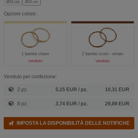
Ø15 cm
Ø20 cm
Opzioni colore:
1 bambù chiaro
2 bambù scuro - striato
venduto
venduto
Venduto per confezione:
2 pz.
5,15 EUR
/ pz.
10,31 EUR
8 pz.
3,74 EUR
/ pz.
29,89 EUR
IMPOSTA LA DISPONIBILITÀ DELLE NOTIFICHE