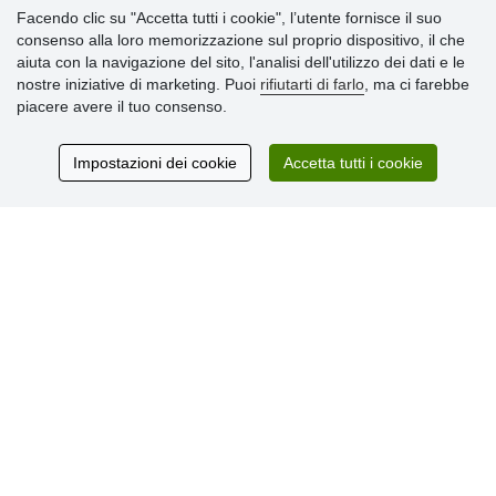
Informazioni importanti
Facendo clic su "Accetta tutti i cookie", l’utente fornisce il suo
consenso alla loro memorizzazione sul proprio dispositivo, il che
» Impostazioni dei cookie
aiuta con la navigazione del sito, l'analisi dell'utilizzo dei dati e le
» Termini & Condizioni
nostre iniziative di marketing. Puoi
rifiutarti di farlo
, ma ci farebbe
» Informativa sulla Privacy
piacere avere il tuo consenso.
» Consegna e pagamento
» Garanzia e resi
» Programma fedeltà
Impostazioni dei cookie
Accetta tutti i cookie
Recensioni
dei clienti