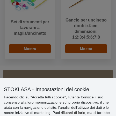
Gancio per uncinetto
Set di strumenti per
double-face,
lavorare a
dimensioni:
maglia/uncinetto
1;2;3;4;5;6;7;8
Mostra
Mostra
Informazioni importanti
STOKLASA - Impostazioni dei cookie
» Impostazioni dei cookie
» Termini & Condizioni
Facendo clic su "Accetta tutti i cookie", l’utente fornisce il suo
» Informativa sulla Privacy
consenso alla loro memorizzazione sul proprio dispositivo, il che
» Consegna e pagamento
aiuta con la navigazione del sito, l'analisi dell'utilizzo dei dati e le
» Garanzia e resi
nostre iniziative di marketing. Puoi
rifiutarti di farlo
, ma ci farebbe