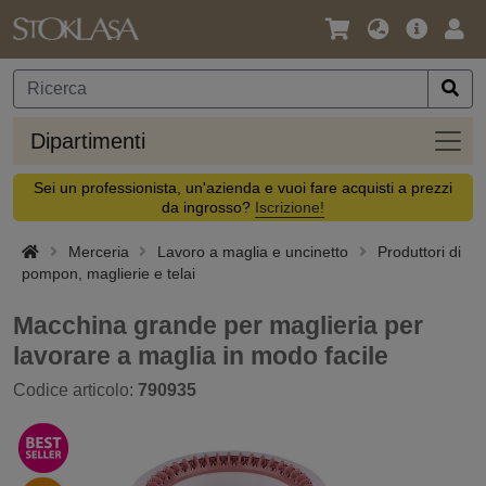
Lingua
Offerta
Acc
/
principa
Valuta
Dipar
Dipartimenti
Sei un professionista, un'azienda e vuoi fare acquisti a prezzi
da ingrosso?
Iscrizione!
Merceria
Lavoro a maglia e uncinetto
Produttori di
pompon, maglierie e telai
Macchina grande per maglieria per
lavorare a maglia in modo facile
Codice articolo:
790935