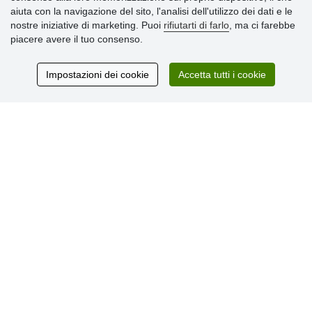
aiuta con la navigazione del sito, l'analisi dell'utilizzo dei dati e le
» Impostazioni dei cookie
nostre iniziative di marketing. Puoi
rifiutarti di farlo
, ma ci farebbe
» Termini & Condizioni
piacere avere il tuo consenso.
» Informativa sulla Privacy
» Consegna e pagamento
» Garanzia e resi
Impostazioni dei cookie
Accetta tutti i cookie
» Programma fedeltà
Recensioni
dei clienti