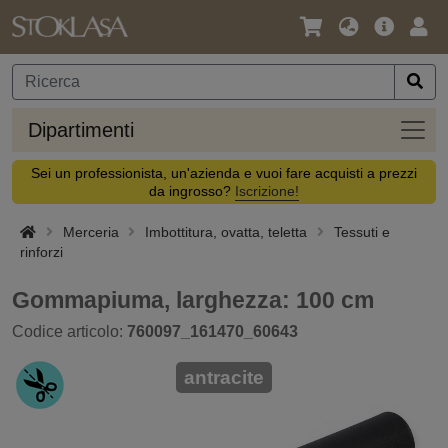
Lingua
Offerta
Acc
/
principa
Valuta
Dipar
Dipartimenti
Sei un professionista, un'azienda e vuoi fare acquisti a prezzi
da ingrosso?
Iscrizione!
Merceria
Imbottitura, ovatta, teletta
Tessuti e
rinforzi
Gommapiuma, larghezza: 100 cm
Codice articolo:
760097_161470_60643
antracite