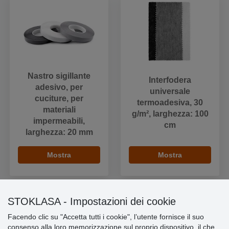
Nastro sigillante
Interfodera
adesivo, per
universale
cuciture, per
termoadesiva, 30
materiali
g/m², larghezza: 100
impermeabili,
cm
larghezza: 20 mm
Mostra
Mostra
STOKLASA - Impostazioni dei cookie
Facendo clic su "Accetta tutti i cookie", l’utente fornisce il suo
Informazioni importanti
consenso alla loro memorizzazione sul proprio dispositivo, il che