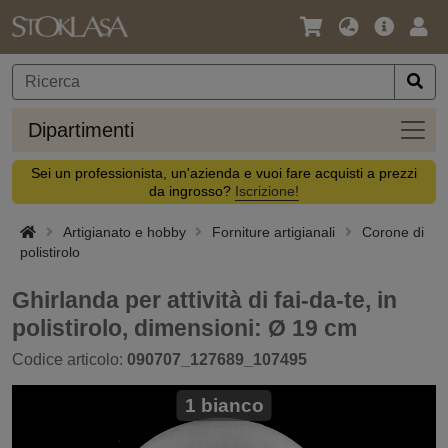
Lingua
Offerta
Acc
/
principa
Valuta
Dipar
Dipartimenti
Sei un professionista, un'azienda e vuoi fare acquisti a prezzi
da ingrosso?
Iscrizione!
Artigianato e hobby
Forniture artigianali
Corone di
polistirolo
Ghirlanda per attività di fai-da-te, in
polistirolo, dimensioni: Ø 19 cm
Codice articolo:
090707_127689_107495
1 bianco