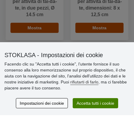
per attività di fai-da-
per attività di fai-da-
te, in due pezzi, Ø
te, dimensioni: 8 x
14.5 cm
12,5 cm
Mostra
Mostra
STOKLASA - Impostazioni dei cookie
Facendo clic su "Accetta tutti i cookie", l’utente fornisce il suo
Informazioni importanti
consenso alla loro memorizzazione sul proprio dispositivo, il che
aiuta con la navigazione del sito, l'analisi dell'utilizzo dei dati e le
» Impostazioni dei cookie
nostre iniziative di marketing. Puoi
rifiutarti di farlo
, ma ci farebbe
» Termini & Condizioni
piacere avere il tuo consenso.
» Informativa sulla Privacy
» Consegna e pagamento
» Garanzia e resi
Impostazioni dei cookie
Accetta tutti i cookie
» Programma fedeltà
Recensioni