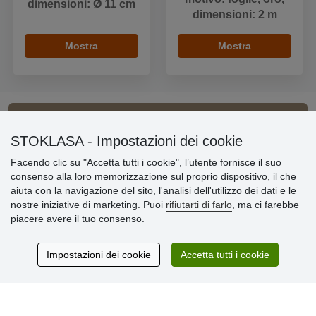
dimensioni: Ø 11 cm
dimensioni: 2 m
Mostra
Mostra
Informazioni importanti
STOKLASA - Impostazioni dei cookie
Facendo clic su "Accetta tutti i cookie", l’utente fornisce il suo
» Impostazioni dei cookie
consenso alla loro memorizzazione sul proprio dispositivo, il che
» Termini & Condizioni
aiuta con la navigazione del sito, l'analisi dell'utilizzo dei dati e le
» Informativa sulla Privacy
nostre iniziative di marketing. Puoi
rifiutarti di farlo
, ma ci farebbe
» Consegna e pagamento
piacere avere il tuo consenso.
» Garanzia e resi
» Programma fedeltà
Impostazioni dei cookie
Accetta tutti i cookie
Recensioni
dei clienti