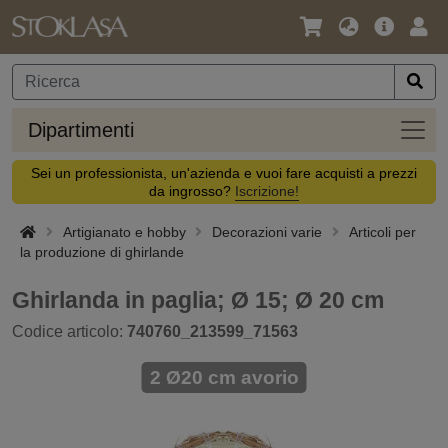
Lingua
Offerta
Acc
/
principa
Valuta
Dipar
Dipartimenti
Sei un professionista, un'azienda e vuoi fare acquisti a prezzi
da ingrosso?
Iscrizione!
Artigianato e hobby
Decorazioni varie
Articoli per
la produzione di ghirlande
Ghirlanda in paglia; Ø 15; Ø 20 cm
Codice articolo:
740760_213599_71563
2 Ø20 cm avorio