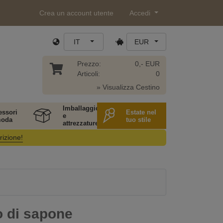
Crea un account utente
Accedi
IT
EUR
Prezzo:
0,- EUR
Articoli:
0
» Visualizza Cestino
Imballaggio
essori
Estate nel
e
moda
tuo stile
attrezzature
rizione!
o di sapone