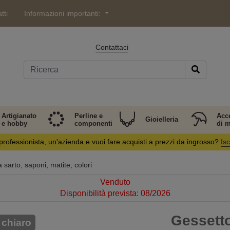
tti
Informazioni importanti:
Contattaci
Artigianato
Perline e
Acc
Gioielleria
e hobby
componenti
di 
professionista, un'azienda e vuoi fare acquisti a prezzi da ingrosso?
Isc
sarto, saponi, matite, colori
Venduto
Disponibilità prevista: 08/2026
Gessett
 chiaro