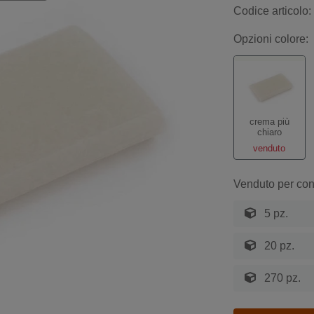
Codice articolo:
Opzioni colore:
crema più
chiaro
venduto
Venduto per con
5 pz.
20 pz.
270 pz.