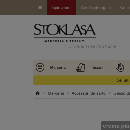
Ispirazione
Certificati regalo
Conta
… che la serve da 36 anni
Merceria
Tessuti
Sei un 
Merceria
Accessori da sarto
Gesso da 
crema più