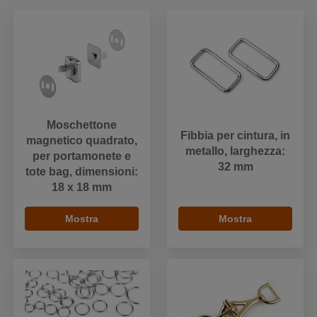
Moschettone
Fibbia per cintura, in
magnetico quadrato,
metallo, larghezza:
per portamonete e
32 mm
tote bag, dimensioni:
18 x 18 mm
Mostra
Mostra