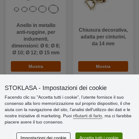
Anello in metallo
Chiusura decorativa,
anti-ruggine, per
adatta per cinturini,
indumenti,
da 14 mm
dimensioni: Ø 6; Ø 8;
Ø 10; Ø 12; Ø 15 mm
Mostra
Mostra
STOKLASA - Impostazioni dei cookie
Facendo clic su "Accetta tutti i cookie", l’utente fornisce il suo
consenso alla loro memorizzazione sul proprio dispositivo, il che
Informazioni importanti
aiuta con la navigazione del sito, l'analisi dell'utilizzo dei dati e le
nostre iniziative di marketing. Puoi
rifiutarti di farlo
, ma ci farebbe
» Impostazioni dei cookie
piacere avere il tuo consenso.
» Termini & Condizioni
» Informativa sulla Privacy
» Consegna e pagamento
Impostazioni dei cookie
Accetta tutti i cookie