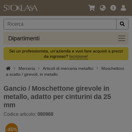
Lingua
Offerta
Acc
/
principa
Valuta
Dipar
Dipartimenti
Sei un professionista, un'azienda e vuoi fare acquisti a prezzi
da ingrosso?
Iscrizione!
Merceria
Articoli di merceria metallici
Moschettoni
a scatto / girevoli, in metallo
Gancio / Moschettone girevole in
metallo, adatto per cinturini da 25
mm
Codice articolo:
080968
-45%