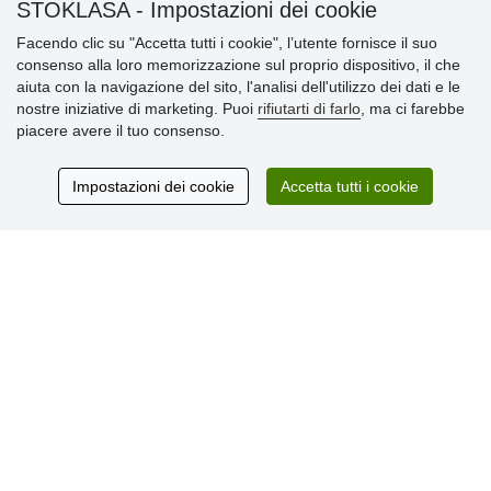
STOKLASA - Impostazioni dei cookie
Informazioni importanti
Facendo clic su "Accetta tutti i cookie", l’utente fornisce il suo
consenso alla loro memorizzazione sul proprio dispositivo, il che
» Impostazioni dei cookie
aiuta con la navigazione del sito, l'analisi dell'utilizzo dei dati e le
» Termini & Condizioni
nostre iniziative di marketing. Puoi
rifiutarti di farlo
, ma ci farebbe
» Informativa sulla Privacy
piacere avere il tuo consenso.
» Consegna e pagamento
» Garanzia e resi
» Programma fedeltà
Impostazioni dei cookie
Accetta tutti i cookie
Recensioni
dei clienti