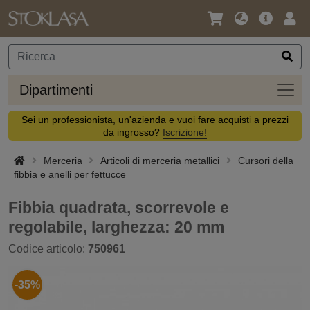
Lingua
Offerta
Acc
/
principa
Valuta
Dipar
Dipartimenti
Sei un professionista, un'azienda e vuoi fare acquisti a prezzi
da ingrosso?
Iscrizione!
Merceria
Articoli di merceria metallici
Cursori della
fibbia e anelli per fettucce
Fibbia quadrata, scorrevole e
regolabile, larghezza: 20 mm
Codice articolo:
750961
-35%