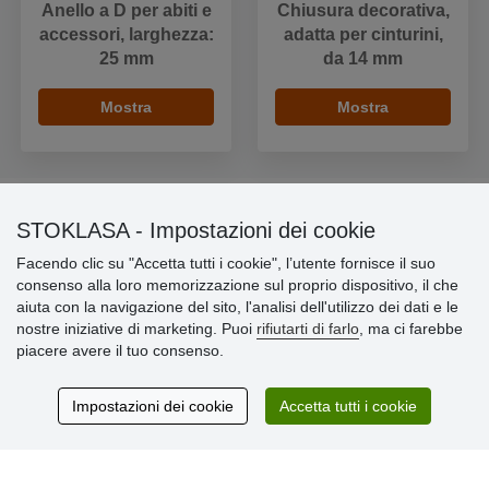
Anello a D per abiti e
Chiusura decorativa,
accessori, larghezza:
adatta per cinturini,
25 mm
da 14 mm
Mostra
Mostra
STOKLASA - Impostazioni dei cookie
Informazioni importanti
Facendo clic su "Accetta tutti i cookie", l’utente fornisce il suo
consenso alla loro memorizzazione sul proprio dispositivo, il che
» Impostazioni dei cookie
aiuta con la navigazione del sito, l'analisi dell'utilizzo dei dati e le
» Termini & Condizioni
nostre iniziative di marketing. Puoi
rifiutarti di farlo
, ma ci farebbe
» Informativa sulla Privacy
piacere avere il tuo consenso.
» Consegna e pagamento
» Garanzia e resi
» Programma fedeltà
Impostazioni dei cookie
Accetta tutti i cookie
Recensioni