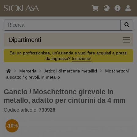
Lingua
Offerta
Acc
/
principa
Valuta
Dipar
Dipartimenti
Sei un professionista, un'azienda e vuoi fare acquisti a prezzi
da ingrosso?
Iscrizione!
Merceria
Articoli di merceria metallici
Moschettoni
a scatto / girevoli, in metallo
Gancio / Moschettone girevole in
metallo, adatto per cinturini da 4 mm
Codice articolo:
730926
-10%