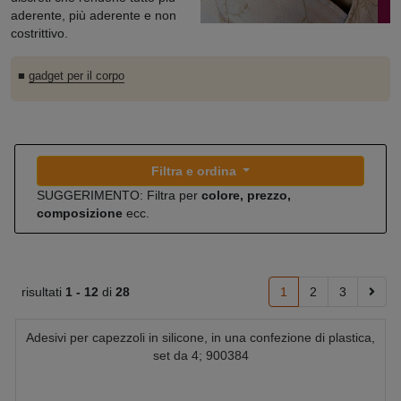
aderente, più aderente e non
costrittivo.
■
gadget per il corpo
Filtra e ordina
SUGGERIMENTO: Filtra per
colore, prezzo,
composizione
ecc.
risultati
1 -
12
di
28
1
2
3
Adesivi per capezzoli in silicone, in una confezione di plastica,
set da 4; 900384