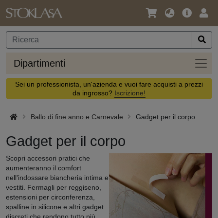
Lingua
Offerta
Acc
/
principa
Valuta
Dipar
Dipartimenti
Sei un professionista, un'azienda e vuoi fare acquisti a prezzi
da ingrosso?
Iscrizione!
Ballo di fine anno e Carnevale
Gadget per il corpo
Gadget per il corpo
Scopri accessori pratici che
aumenteranno il comfort
nell'indossare biancheria intima e
vestiti. Fermagli per reggiseno,
estensioni per circonferenza,
spalline in silicone e altri gadget
discreti che rendono tutto più