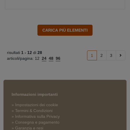
risultati
1 -
12
di
28
1
2
3
articoli/pagina:
12
24
48
96
Informazioni importanti
» Impostazioni dei cookie
» Termini & Condizioni
» Informativa sulla Privacy
» Consegna e pagamento
» Garanzia e resi