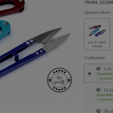
790404_21169
Opzioni colore:
mix di colori
casuali
Confezione:
1 pz.
Disponibil
+ prossim
12 pz
Disponibil
+ prossim
36 pz