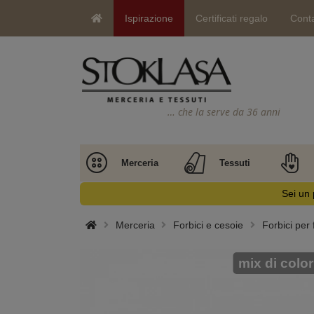
Ispirazione
Certificati regalo
Conta
… che la serve da 36 anni
Merceria
Tessuti
Sei un 
Merceria
Forbici e cesoie
Forbici per f
mix di color