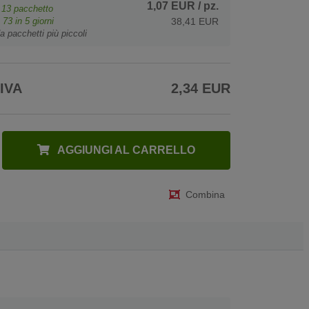
1,07 EUR
/ pz.
e
13
pacchetto
o
73
in 5 giorni
38,41 EUR
a pacchetti più piccoli
 IVA
2,34 EUR
AGGIUNGI AL CARRELLO
Combina