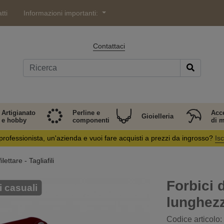
tti
Informazioni importanti:
Contattaci
Artigianato
Perline e
Acc
Gioielleria
e hobby
componenti
di 
professionista, un'azienda e vuoi fare acquisti a prezzi da ingrosso?
Isc
ilettare - Tagliafili
Forbici d
i casuali
lunghez
Codice articolo: