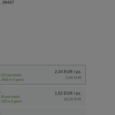
8_99447
2,34 EUR
/ pz.
e
222
pacchetto
2,34 EUR
o
2640
in 5 giorni
.
1,52 EUR
/ pz.
e
39
pacchetto
18,29 EUR
o
220
in 5 giorni
.