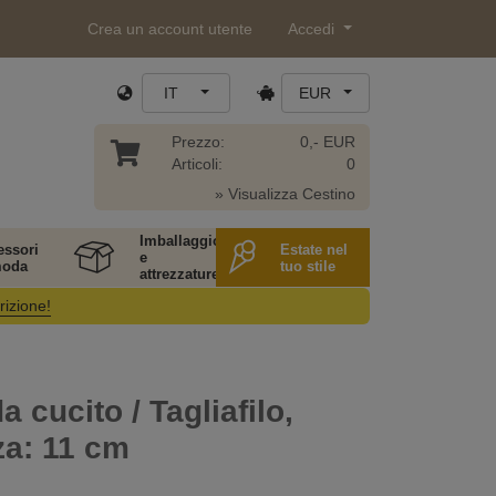
Crea un account utente
Accedi
IT
EUR
Prezzo:
0,- EUR
Articoli:
0
» Visualizza Cestino
Imballaggio
essori
Estate nel
e
moda
tuo stile
attrezzature
rizione!
a cucito / Tagliafilo,
za: 11 cm