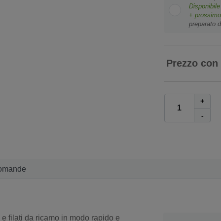
Disponibil
+ prossim
preparato d
Prezzo con
+
-
omande
li e filati da ricamo in modo rapido e