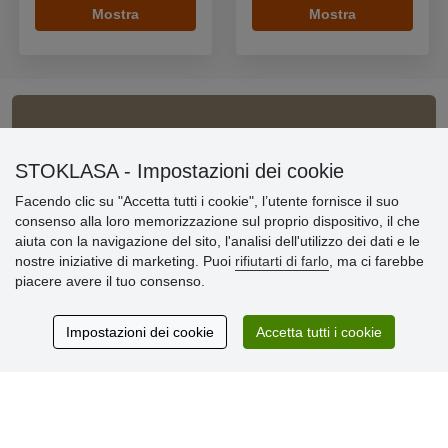
Mostra
Mostra
Informazioni importanti
STOKLASA - Impostazioni dei cookie
» Impostazioni dei cookie
Facendo clic su "Accetta tutti i cookie", l’utente fornisce il suo
» Termini & Condizioni
consenso alla loro memorizzazione sul proprio dispositivo, il che
» Informativa sulla Privacy
aiuta con la navigazione del sito, l'analisi dell'utilizzo dei dati e le
» Consegna e pagamento
nostre iniziative di marketing. Puoi
rifiutarti di farlo
, ma ci farebbe
» Garanzia e resi
piacere avere il tuo consenso.
» Programma fedeltà
Impostazioni dei cookie
Accetta tutti i cookie
Recensioni
dei clienti