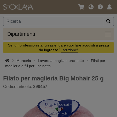
Lingua
Offerta
Acc
/
principa
Valuta
Dipar
Dipartimenti
Sei un professionista, un'azienda e vuoi fare acquisti a prezzi
da ingrosso?
Iscrizione!
Merceria
Lavoro a maglia e uncinetto
Filati per
maglieria e fili per uncinetto
Filato per maglieria Big Mohair 25 g
Codice articolo:
290457