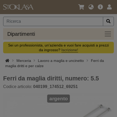
Lingua
Offerta
Acc
/
principa
Valuta
Dipar
Dipartimenti
Sei un professionista, un'azienda e vuoi fare acquisti a prezzi
da ingrosso?
Iscrizione!
Merceria
Lavoro a maglia e uncinetto
Ferri da
maglia dritti e per calze
Ferri da maglia diritti, numero: 5.5
Codice articolo:
040199_174512_69251
argento