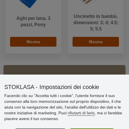
Uncinetto in bambù,
Aghi per lana, 3
dimensioni: 3; 4; 4.5;
pezzi, Pony
5; 5.5
Mostra
Mostra
Informazioni importanti
STOKLASA - Impostazioni dei cookie
» Impostazioni dei cookie
» Termini & Condizioni
Facendo clic su "Accetta tutti i cookie", l’utente fornisce il suo
» Informativa sulla Privacy
consenso alla loro memorizzazione sul proprio dispositivo, il che
» Consegna e pagamento
aiuta con la navigazione del sito, l'analisi dell'utilizzo dei dati e le
» Garanzia e resi
nostre iniziative di marketing. Puoi
rifiutarti di farlo
, ma ci farebbe
» Programma fedeltà
piacere avere il tuo consenso.