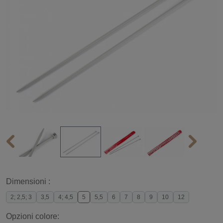
Dimensioni :
2; 2,5; 3
3,5
4; 4,5
5
5,5
6
7
8
9
10
12
Opzioni colore: