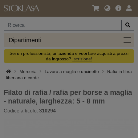
Lingua
Offerta
Acc
/
principa
Valuta
Dipar
Dipartimenti
Sei un professionista, un'azienda e vuoi fare acquisti a prezzi
da ingrosso?
Iscrizione!
Merceria
Lavoro a maglia e uncinetto
Rafia in fibra
liberiana e corde
Filato di rafia / rafia per borse a maglia
- naturale, larghezza: 5 - 8 mm
Codice articolo:
310294