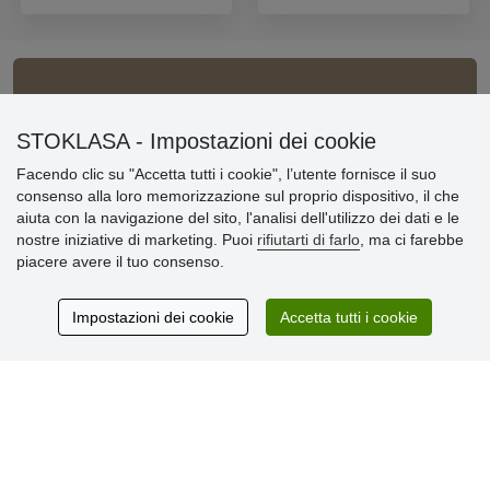
Informazioni importanti
STOKLASA - Impostazioni dei cookie
» Impostazioni dei cookie
» Termini & Condizioni
Facendo clic su "Accetta tutti i cookie", l’utente fornisce il suo
» Informativa sulla Privacy
consenso alla loro memorizzazione sul proprio dispositivo, il che
» Consegna e pagamento
aiuta con la navigazione del sito, l'analisi dell'utilizzo dei dati e le
» Garanzia e resi
nostre iniziative di marketing. Puoi
rifiutarti di farlo
, ma ci farebbe
» Programma fedeltà
piacere avere il tuo consenso.
Impostazioni dei cookie
Accetta tutti i cookie
Recensioni
dei clienti