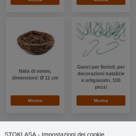
Ganci per fioristi, per
Nido di vimini,
decorazioni natalizie
dimensioni: Ø 11 cm
e artigianato, 100
pezzi
Mostra
Mostra
STOKLASA - Impostazioni dei cookie