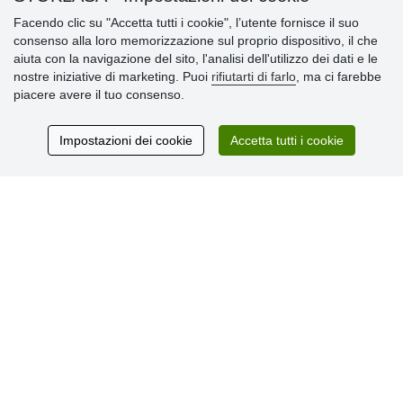
Informazioni importanti
Facendo clic su "Accetta tutti i cookie", l’utente fornisce il suo
consenso alla loro memorizzazione sul proprio dispositivo, il che
» Impostazioni dei cookie
aiuta con la navigazione del sito, l'analisi dell'utilizzo dei dati e le
» Termini & Condizioni
nostre iniziative di marketing. Puoi
rifiutarti di farlo
, ma ci farebbe
» Informativa sulla Privacy
piacere avere il tuo consenso.
» Consegna e pagamento
» Garanzia e resi
» Programma fedeltà
Impostazioni dei cookie
Accetta tutti i cookie
Recensioni
dei clienti