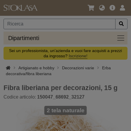
Lingua
Offerta
Acc
/
principa
Valuta
Dipar
Dipartimenti
Sei un professionista, un'azienda e vuoi fare acquisti a prezzi
da ingrosso?
Iscrizione!
Artigianato e hobby
Decorazioni varie
Erba
decorativa/fibra liberiana
Fibra liberiana per decorazioni, 15 g
Codice articolo:
150047_68692_32127
2 tela naturale