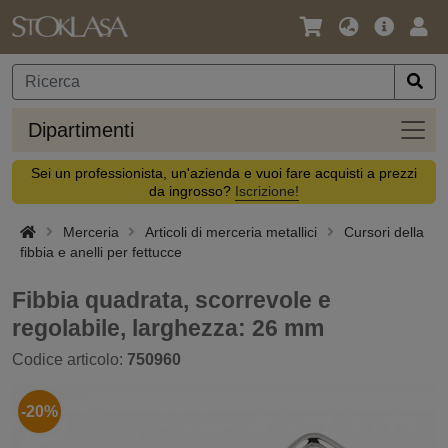
Lingua
Offerta
Acc
/
principa
Valuta
Dipar
Dipartimenti
Sei un professionista, un'azienda e vuoi fare acquisti a prezzi
da ingrosso?
Iscrizione!
Merceria
Articoli di merceria metallici
Cursori della
fibbia e anelli per fettucce
Fibbia quadrata, scorrevole e
regolabile, larghezza: 26 mm
Codice articolo:
750960
-20%