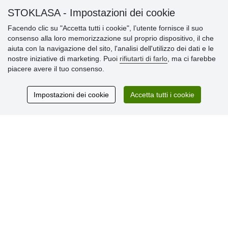
STOKLASA - Impostazioni dei cookie
Informazioni importanti
Facendo clic su "Accetta tutti i cookie", l’utente fornisce il suo
consenso alla loro memorizzazione sul proprio dispositivo, il che
» Impostazioni dei cookie
aiuta con la navigazione del sito, l'analisi dell'utilizzo dei dati e le
» Termini & Condizioni
nostre iniziative di marketing. Puoi
rifiutarti di farlo
, ma ci farebbe
» Informativa sulla Privacy
piacere avere il tuo consenso.
» Consegna e pagamento
» Garanzia e resi
» Programma fedeltà
Impostazioni dei cookie
Accetta tutti i cookie
Recensioni
dei clienti