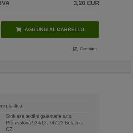
 IVA
3,20 EUR
AGGIUNGI AL CARRELLO
Combina
ne
plastica
Stoklasa textilní galanterie s.r.o.
Průmyslová 934/13, 747 23 Bolatice,
CZ