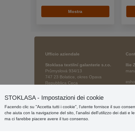
Mostra
Ufficio aziendale
Cont
Stoklasa textilní galanterie s.r.o.
Ilie
Průmyslová 934/13
manag
747 23 Bolatice, okres Opava
esho
Repubblica Ceca
STOKLASA - Impostazioni dei cookie
Facendo clic su "Accetta tutti i cookie", l’utente fornisce il suo conse
che aiuta con la navigazione del sito, l'analisi dell'utilizzo dei dati e 
ma ci farebbe piacere avere il tuo consenso.