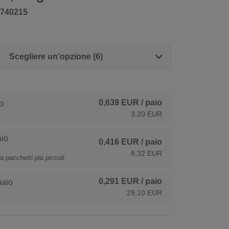
740215
Scegliere un'opzione (6)
0,639 EUR
/ paio
o
3,20 EUR
io
0,416 EUR
/ paio
8,32 EUR
a pacchetti più piccoli
0,291 EUR
/ paio
paio
29,10 EUR