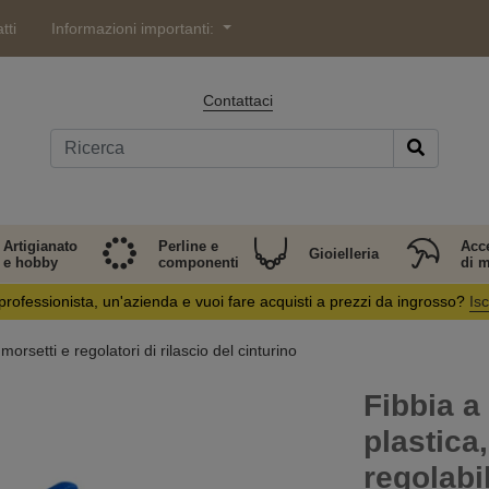
tti
Informazioni importanti:
Contattaci
Artigianato
Perline e
Acc
Gioielleria
e hobby
componenti
di 
professionista, un'azienda e vuoi fare acquisti a prezzi da ingrosso?
Isc
morsetti e regolatori di rilascio del cinturino
Fibbia a
plastica
regolabi