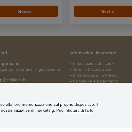
Mostra
Mostra
atti
Informazioni importanti
 Zigoneanu
» Impostazioni dei cookie
er per i clienti di lingua italiana
» Termini & Condizioni
» Informativa sulla Privacy
p@stoklasa.it
» Consegna e pagamento
» Garanzia e resi
» Programma fedeltà
nso alla loro memorizzazione sul proprio dispositivo, il
le nostre iniziative di marketing. Puoi
rifiutarti di farlo
,