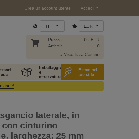
Crea un account utente
Accedi
IT
EUR
Prezzo:
0,- EUR
Articoli:
0
» Visualizza Cestino
Imballaggio
essori
Estate nel
e
moda
tuo stile
attrezzature
rizione!
 sgancio laterale, in
, con cinturino
le, larghezza: 25 mm