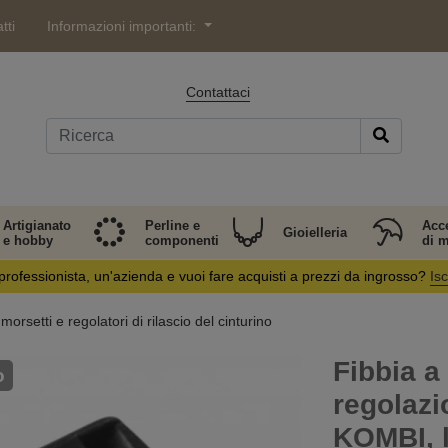
tti
Informazioni importanti:
Contattaci
Artigianato
Perline e
Acc
Gioielleria
e hobby
componenti
di 
professionista, un'azienda e vuoi fare acquisti a prezzi da ingrosso?
Isc
morsetti e regolatori di rilascio del cinturino
Fibbia a
o
regolazi
KOMBI, l