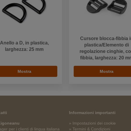
Cursore blocca-fibbia 
Anello a D, in plastica,
plastica/Elemento di
larghezza: 25 mm
regolazione cinghie, c
fibbia, larghezza: 20 
Mostra
Mostra
atti
Informazioni importanti
 Zigoneanu
» Impostazioni dei cookie
er per i clienti di lingua italiana
» Termini & Condizioni