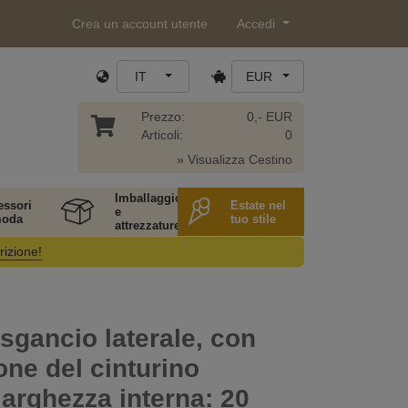
Crea un account utente
Accedi
IT
EUR
Prezzo:
0,- EUR
Articoli:
0
» Visualizza Cestino
Imballaggio
essori
Estate nel
e
moda
tuo stile
attrezzature
rizione!
 sgancio laterale, con
one del cinturino
arghezza interna: 20