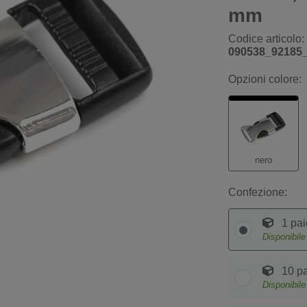
mm
Codice articolo:
090538_92185
Opzioni colore:
nero
Confezione:
1 pai
Disponibil
10 pa
Disponibil