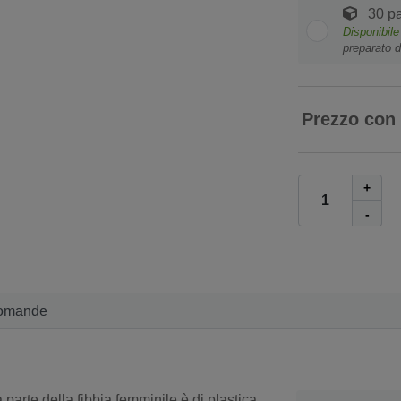
30 pa
Disponibil
preparato d
Prezzo con
+
-
omande
 parte della fibbia femminile è di plastica.