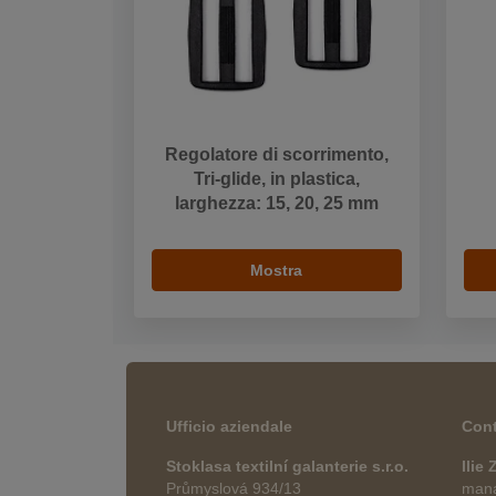
Regolatore di scorrimento,
Tri-glide, in plastica,
larghezza: 15, 20, 25 mm
Mostra
Ufficio aziendale
Cont
Stoklasa textilní galanterie s.r.o.
Ilie
Průmyslová 934/13
manag