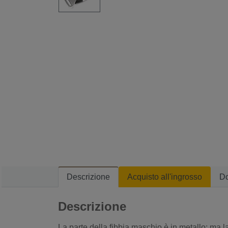
Descrizione
Acquisto all'ingrosso
D
Descrizione
La parte della fibbia maschio è in metallo; ma la