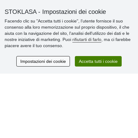
Informazioni importanti
STOKLASA - Impostazioni dei cookie
» Impostazioni dei cookie
» Termini & Condizioni
Facendo clic su "Accetta tutti i cookie", l’utente fornisce il suo
» Informativa sulla Privacy
consenso alla loro memorizzazione sul proprio dispositivo, il che
» Consegna e pagamento
aiuta con la navigazione del sito, l'analisi dell'utilizzo dei dati e le
» Garanzia e resi
nostre iniziative di marketing. Puoi
rifiutarti di farlo
, ma ci farebbe
» Programma fedeltà
piacere avere il tuo consenso.
Impostazioni dei cookie
Accetta tutti i cookie
Recensioni
dei clienti