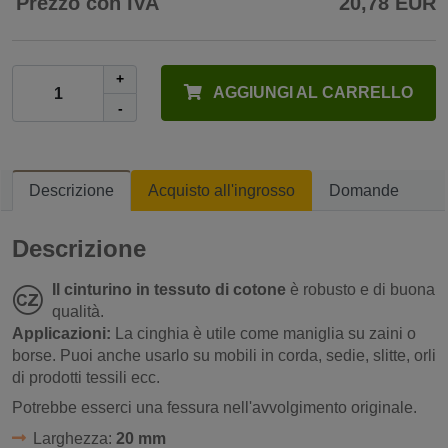
Prezzo con IVA
20,78 EUR
+
AGGIUNGI AL CARRELLO
-
Descrizione
Acquisto all'ingrosso
Domande
Descrizione
Il cinturino in tessuto di cotone
è robusto e di buona
qualità.
Applicazioni:
La cinghia è utile come maniglia su zaini o
borse. Puoi anche usarlo su mobili in corda, sedie, slitte, orli
di prodotti tessili ecc.
Potrebbe esserci una fessura nell'avvolgimento originale.
Larghezza:
20 mm