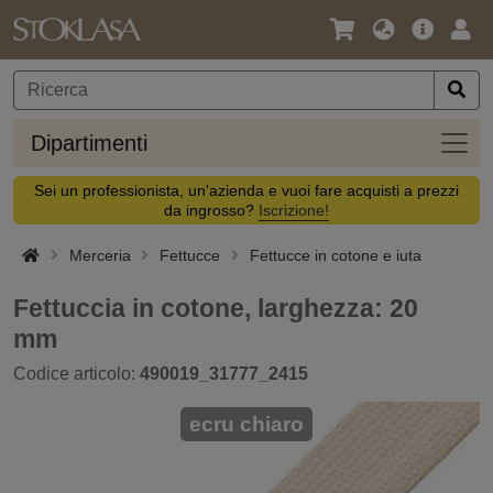
Lingua
Offerta
Acc
/
principa
Valuta
Dipar
Dipartimenti
Sei un professionista, un'azienda e vuoi fare acquisti a prezzi
da ingrosso?
Iscrizione!
Merceria
Fettucce
Fettucce in cotone e iuta
Fettuccia in cotone, larghezza: 20
mm
Codice articolo:
490019_31777_2415
ecru chiaro