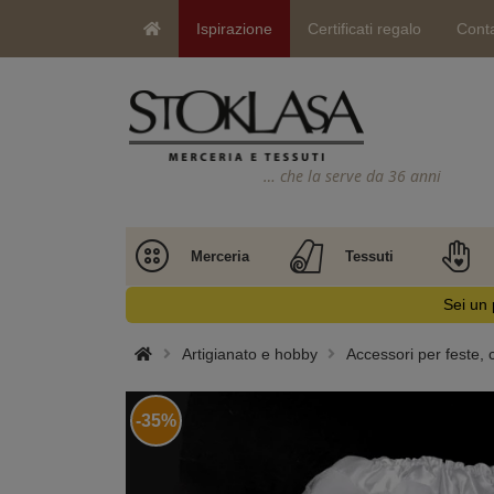
Ispirazione
Certificati regalo
Conta
… che la serve da 36 anni
Merceria
Tessuti
Sei un 
Artigianato e hobby
Accessori per feste,
-35%