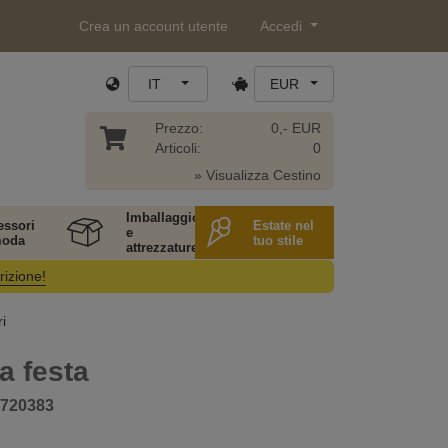
Crea un account utente
Accedi
IT
EUR
Prezzo:
0,- EUR
Articoli:
0
» Visualizza Cestino
Imballaggio
essori
Estate nel
e
moda
tuo stile
attrezzature
rizione!
i
a festa
720383