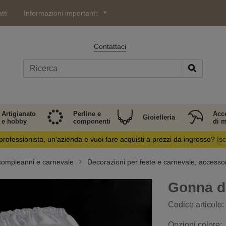
tti
Informazioni importanti:
Contattaci
Artigianato
Perline e
Acc
Gioielleria
e hobby
componenti
di 
professionista, un'azienda e vuoi fare acquisti a prezzi da ingrosso?
Isc
 compleanni e carnevale
Decorazioni per feste e carnevale, accessor
Gonna d
Codice articolo:
Opzioni colore: