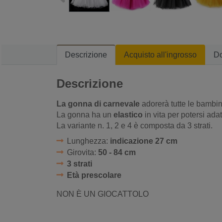
Descrizione
Acquisto all'ingrosso
D
Descrizione
La gonna di carnevale
adorerà tutte le bambine
La gonna ha un
elastico
in vita per potersi ada
La variante n. 1, 2 e 4 è composta da 3 strati.
Lunghezza:
indicazione 27 cm
Girovita:
50 - 84 cm
3 strati
Età prescolare
NON È UN GIOCATTOLO