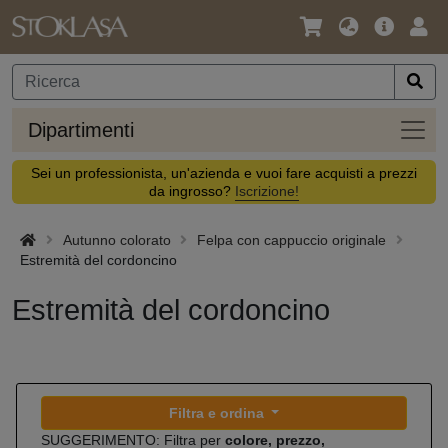
Lingua
Offerta
Acc
/
principa
Valuta
Dipar
Dipartimenti
Sei un professionista, un'azienda e vuoi fare acquisti a prezzi
da ingrosso?
Iscrizione!
Autunno colorato
Felpa con cappuccio originale
Estremità del cordoncino
Estremità del cordoncino
Filtra e ordina
SUGGERIMENTO: Filtra per
colore, prezzo,