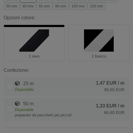
50 mm
60 mm
60 mm
80 mm
100 mm
100 mm
Opzioni colore:
1 nero
2 bianco
Confezione:
1,47 EUR
/ m
25 m
Disponibile
36,65 EUR
50 m
1,33 EUR
/ m
Disponibile
66,60 EUR
preparato da pacchetti più piccoli