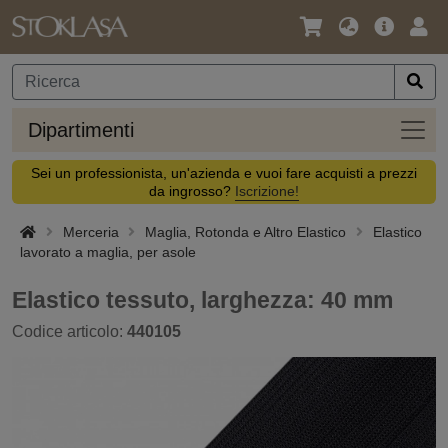
Lingua
Offerta
Acc
/
principa
Valuta
Dipar
Dipartimenti
Sei un professionista, un'azienda e vuoi fare acquisti a prezzi
da ingrosso?
Iscrizione!
Merceria
Maglia, Rotonda e Altro Elastico
Elastico
lavorato a maglia, per asole
Elastico tessuto, larghezza: 40 mm
Codice articolo:
440105