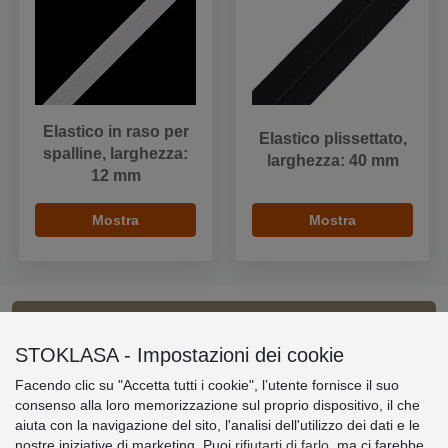
Elastico in raso per
Elastico plissettato,
spalline, larghezza:
larghezza: 40 mm
12 mm
Mostra
Mostra
Informazioni importanti
STOKLASA - Impostazioni dei cookie
Facendo clic su "Accetta tutti i cookie", l’utente fornisce il suo
» Impostazioni dei cookie
consenso alla loro memorizzazione sul proprio dispositivo, il che
» Termini & Condizioni
aiuta con la navigazione del sito, l'analisi dell'utilizzo dei dati e le
» Informativa sulla Privacy
nostre iniziative di marketing. Puoi
rifiutarti di farlo
, ma ci farebbe
» Consegna e pagamento