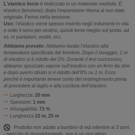
L'elastico liscio
è realizzato in un materiale morbido. È
elastico (tensione), dopo l'espansione ritorna al suo stato
originale. Fermo nella tensione.
Uso:
l'elastico viene spesso inserito negli indumenti in vita
o sotto il seno per vestirsi, quindi tiene meglio sul posto, ad
es. in pantaloni, vestiti, ecc.
Abbiamo provato:
Abbiamo lavato l'elastico alla
temperatura specificata dal fornitore. Dopo il lavaggio, 1 m
di elastico si è ridotto del 2%. Durante il test successivo,
abbiamo spruzzato vapore sull'elastico con un ferro da stiro
e dopo averlo stirato si è ridotto dell'8% su 1 m. Ecco
perché è importante tenere conto del restringimento prima
di procedere al taglio e alla cucitura dell'elastico.
Larghezza:
20 mm
Spessore:
1 mm
Allungabilità:
73 %
Lunghezza
22 m, 25 m
Prodotto non adatto a bambini di età inferiore ai 3 anni.
- pericolo di strangolamento, non è un giocattolo