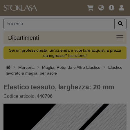
Lingua
Offerta
Acc
/
principa
Valuta
Dipar
Dipartimenti
Sei un professionista, un'azienda e vuoi fare acquisti a prezzi
da ingrosso?
Iscrizione!
Merceria
Maglia, Rotonda e Altro Elastico
Elastico
lavorato a maglia, per asole
Elastico tessuto, larghezza: 20 mm
Codice articolo:
440706