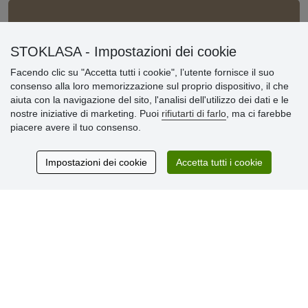
Informazioni importanti
STOKLASA - Impostazioni dei cookie
» Impostazioni dei cookie
» Termini & Condizioni
Facendo clic su "Accetta tutti i cookie", l’utente fornisce il suo
» Informativa sulla Privacy
consenso alla loro memorizzazione sul proprio dispositivo, il che
» Consegna e pagamento
aiuta con la navigazione del sito, l'analisi dell'utilizzo dei dati e le
» Garanzia e resi
nostre iniziative di marketing. Puoi
rifiutarti di farlo
, ma ci farebbe
» Programma fedeltà
piacere avere il tuo consenso.
Impostazioni dei cookie
Accetta tutti i cookie
Recensioni
dei clienti