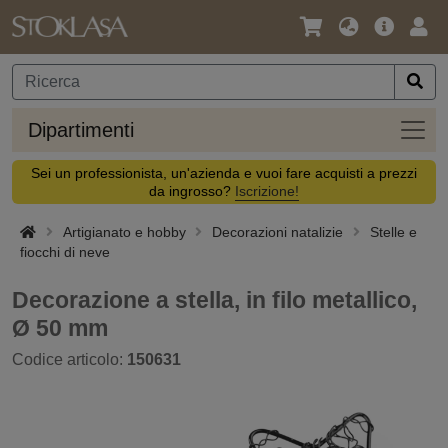
Lingua
Offerta
Acc
/
principa
Valuta
Dipar
Dipartimenti
Sei un professionista, un'azienda e vuoi fare acquisti a prezzi
da ingrosso?
Iscrizione!
Artigianato e hobby
Decorazioni natalizie
Stelle e
fiocchi di neve
Decorazione a stella, in filo metallico,
Ø 50 mm
Codice articolo:
150631