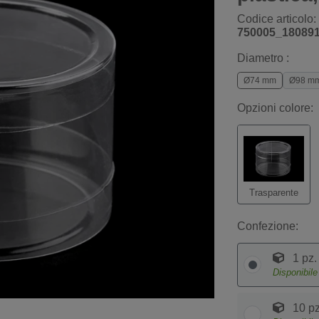
Codice articolo:
750005_18089
Diametro :
Ø74 mm
Ø98 m
Opzioni colore:
Trasparente
Confezione:
1 pz.
Disponibil
10 pz