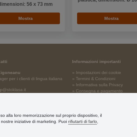
dimensioni: 56 x 73 mm
Mostra
Mostra
atti
Informazioni importanti
 Zigoneanu
» Impostazioni dei cookie
er per i clienti di lingua italiana
» Termini & Condizioni
» Informativa sulla Privacy
p@stoklasa.it
» Consegna e pagamento
» Garanzia e resi
» Programma fedeltà
nso alla loro memorizzazione sul proprio dispositivo, il
le nostre iniziative di marketing. Puoi
rifiutarti di farlo
,