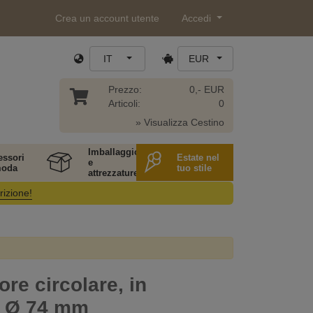
Crea un account utente
Accedi
IT
EUR
Prezzo:
0,- EUR
Articoli:
0
» Visualizza Cestino
Imballaggio
essori
Estate nel
e
moda
tuo stile
attrezzature
rizione!
ore circolare, in
, Ø 74 mm