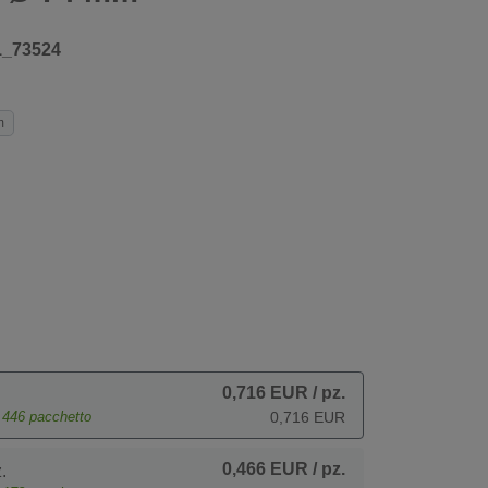
1_73524
m
0,716 EUR
/ pz.
e
446
pacchetto
0,716 EUR
0,466 EUR
/ pz.
.