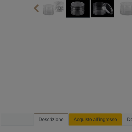
Descrizione
Acquisto all'ingrosso
D