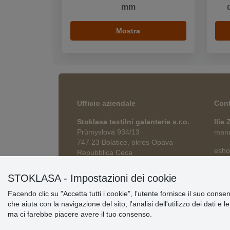
mm
Mostra
Ufficio aziendale
Cont
Stoklasa textilní galanterie s.r.o.
Ilie
Průmyslová 934/13
manag
747 23 Bolatice, okres Opava
esho
Repubblica Ceca
STOKLASA - Impostazioni dei cookie
Facendo clic su "Accetta tutti i cookie", l’utente fornisce il suo conse
che aiuta con la navigazione del sito, l'analisi dell'utilizzo dei dati e 
ma ci farebbe piacere avere il tuo consenso.