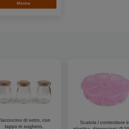
Mostra
laconcino di vetro, con
Scatola / contenitore i
tappo in sughero,
plastica, dimensioni: Ø 1