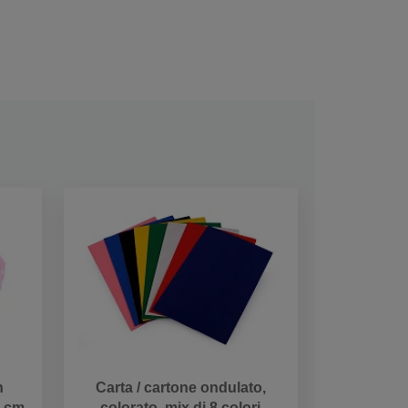
n
Carta / cartone ondulato,
0 cm
colorato, mix di 8 colori