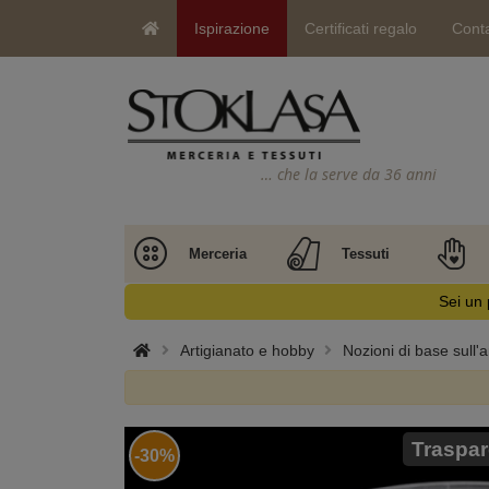
Ispirazione
Certificati regalo
Conta
… che la serve da 36 anni
Merceria
Tessuti
Sei un 
Artigianato e hobby
Nozioni di base sull'a
Traspar
-30%