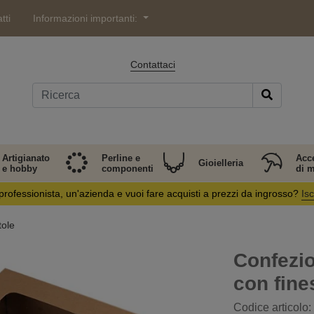
tti
Informazioni importanti:
Contattaci
Artigianato
Perline e
Acc
Gioielleria
e hobby
componenti
di 
professionista, un'azienda e vuoi fare acquisti a prezzi da ingrosso?
Isc
tole
Confezio
con fine
Codice articolo: