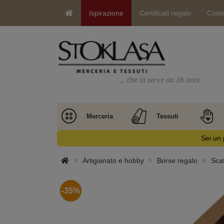
Ispirazione
Certificati regalo
Conta
… che la serve da 36 anni
Merceria
Tessuti
Sei un 
Artigianato e hobby
Borse regalo
Sca
-35%