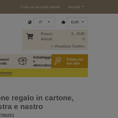
Crea un account utente
Accedi
IT
EUR
Prezzo:
0,- EUR
Articoli:
0
» Visualizza Cestino
Imballaggio
essori
Estate nel
e
moda
tuo stile
attrezzature
rizione!
ne regalo in cartone,
stra e nastro
780253