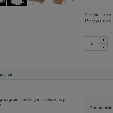
Vecchio prezzo
Prezzo con
+
-
omande
 grosgrain
è un'elegante soluzione per
a.
Composizio