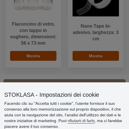
Flaconcino di vetro,
Nano Tape bi-
con tappo in
adesivo, larghezza: 3
sughero, dimensioni:
cm
56 x 73 mm
Mostra
Mostra
Informazioni importanti
STOKLASA - Impostazioni dei cookie
Facendo clic su "Accetta tutti i cookie", l’utente fornisce il suo
» Impostazioni dei cookie
consenso alla loro memorizzazione sul proprio dispositivo, il che
» Termini & Condizioni
aiuta con la navigazione del sito, l'analisi dell'utilizzo dei dati e le
» Informativa sulla Privacy
nostre iniziative di marketing. Puoi
rifiutarti di farlo
, ma ci farebbe
» Consegna e pagamento
piacere avere il tuo consenso.
» Garanzia e resi