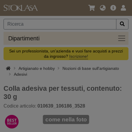
Lingua
Offerta
Acc
/
principa
Valuta
Dipar
Dipartimenti
Sei un professionista, un'azienda e vuoi fare acquisti a prezzi
da ingrosso?
Iscrizione!
Artigianato e hobby
Nozioni di base sull'artigianato
Adesivi
Colla adesiva per tessuti, contenuto:
30 g
Codice articolo:
010639_106186_3528
come nella foto