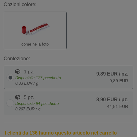
Opzioni colore:
come nella foto
Confezione:
1 pz.
9,89 EUR
/ pz.
Disponibile
177
pacchetto
9,89 EUR
0.33 EUR / g
5 pz.
8,90 EUR
/ pz.
Disponibile
94
pacchetto
44,51 EUR
0.297 EUR / g
I clienti da 136 hanno questo articolo nel carrello