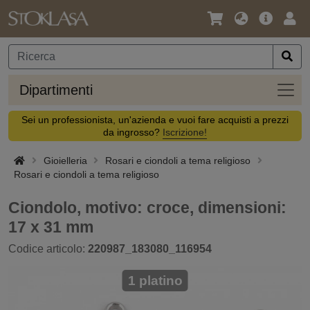
Lingua
Offerta
Acc
/
principa
Valuta
Dipar
Dipartimenti
Sei un professionista, un'azienda e vuoi fare acquisti a prezzi
da ingrosso?
Iscrizione!
Gioielleria
Rosari e ciondoli a tema religioso
Rosari e ciondoli a tema religioso
Ciondolo, motivo: croce, dimensioni:
17 x 31 mm
Codice articolo:
220987_183080_116954
1 platino