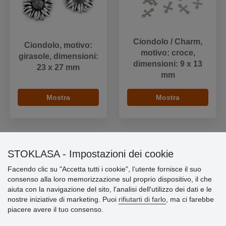
Ciondolo / Charm,
Ciondolo, motivo:
motivo: croce,
girasole, dimensioni:
dimensioni: 9 x 13
23 x 27 mm
mm
Mostra
Mostra
STOKLASA - Impostazioni dei cookie
Informazioni importanti
Facendo clic su "Accetta tutti i cookie", l’utente fornisce il suo
consenso alla loro memorizzazione sul proprio dispositivo, il che
» Impostazioni dei cookie
aiuta con la navigazione del sito, l'analisi dell'utilizzo dei dati e le
» Termini & Condizioni
nostre iniziative di marketing. Puoi
rifiutarti di farlo
, ma ci farebbe
» Informativa sulla Privacy
piacere avere il tuo consenso.
» Consegna e pagamento
» Garanzia e resi