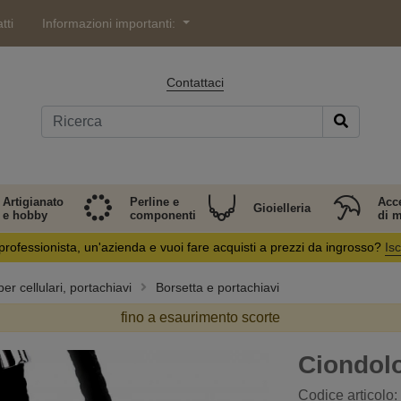
tti
Informazioni importanti:
Contattaci
Artigianato
Perline e
Acc
Gioielleria
e hobby
componenti
di 
professionista, un'azienda e vuoi fare acquisti a prezzi da ingrosso?
Isc
er cellulari, portachiavi
Borsetta e portachiavi
fino a esaurimento scorte
Ciondol
Codice articolo: