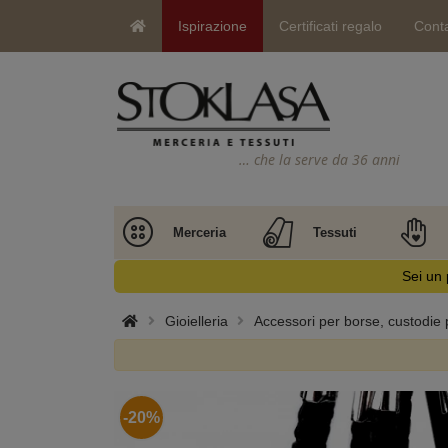
Ispirazione
Certificati regalo
Conta
… che la serve da 36 anni
Merceria
Tessuti
Sei un 
Gioielleria
Accessori per borse, custodie p
-20%