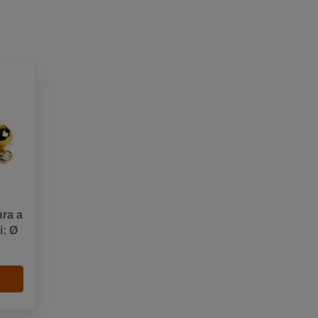
ra a
i: Ø