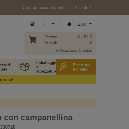
Crea un account utente
Accedi
IT
EUR
Prezzo:
0,- EUR
Articoli:
0
» Visualizza Cestino
Imballaggio
essori
Estate nel
e
moda
tuo stile
attrezzature
rizione!
o con campanellina
330728