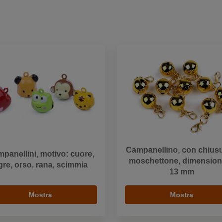
Campanellino, con chiusu
panellini, motivo: cuore,
moschettone, dimension
igre, orso, rana, scimmia
13 mm
Mostra
Mostra