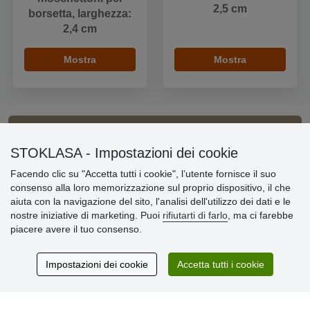
2,5 cm
borsetta, larghezza:
2,4 cm
Mostra
Mostra
Informazioni importanti
STOKLASA - Impostazioni dei cookie
Facendo clic su "Accetta tutti i cookie", l’utente fornisce il suo
» Impostazioni dei cookie
consenso alla loro memorizzazione sul proprio dispositivo, il che
» Termini & Condizioni
aiuta con la navigazione del sito, l'analisi dell'utilizzo dei dati e le
» Informativa sulla Privacy
nostre iniziative di marketing. Puoi
rifiutarti di farlo
, ma ci farebbe
» Consegna e pagamento
piacere avere il tuo consenso.
» Garanzia e resi
» Programma fedeltà
Impostazioni dei cookie
Accetta tutti i cookie
Recensioni