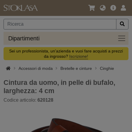
Lingua
Offerta
Acc
/
principa
Valuta
Dipar
Dipartimenti
Sei un professionista, un'azienda e vuoi fare acquisti a prezzi
da ingrosso?
Iscrizione!
Accessori di moda
Bretelle e cinture
Cinghie
Cintura da uomo, in pelle di bufalo,
larghezza: 4 cm
Codice articolo:
620128