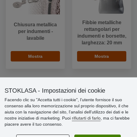
Fibbie metalliche
Chiusura metallica
rettangolari per
per indumenti -
indumenti e borsette,
lavabile
larghezza: 20 mm
Mostra
Mostra
STOKLASA - Impostazioni dei cookie
Informazioni importanti
Facendo clic su "Accetta tutti i cookie", l’utente fornisce il suo
consenso alla loro memorizzazione sul proprio dispositivo, il che
» Impostazioni dei cookie
aiuta con la navigazione del sito, l'analisi dell'utilizzo dei dati e le
» Termini & Condizioni
nostre iniziative di marketing. Puoi
rifiutarti di farlo
, ma ci farebbe
» Informativa sulla Privacy
piacere avere il tuo consenso.
» Consegna e pagamento
» Garanzia e resi