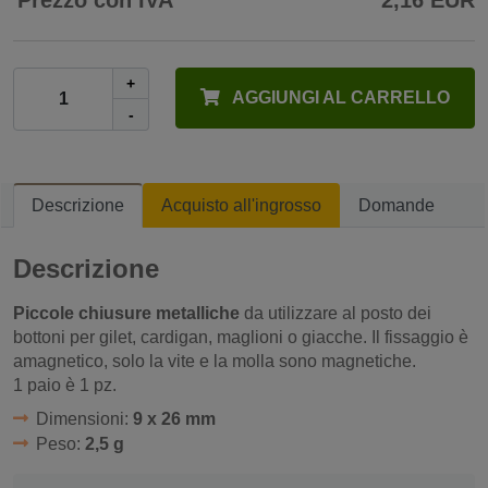
Prezzo con IVA
2,16 EUR
+
AGGIUNGI AL CARRELLO
-
Descrizione
Acquisto all'ingrosso
Domande
Descrizione
Piccole chiusure metalliche
da utilizzare al posto dei
bottoni per gilet, cardigan, maglioni o giacche. Il fissaggio è
amagnetico, solo la vite e la molla sono magnetiche.
1 paio è 1 pz.
Dimensioni:
9 x 26 mm
Peso:
2,5 g