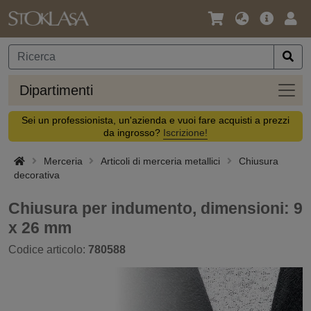
Lingua
Offerta
Acc
/
principa
Valuta
Dipar
Dipartimenti
Sei un professionista, un'azienda e vuoi fare acquisti a prezzi
da ingrosso?
Iscrizione!
Merceria
Articoli di merceria metallici
Chiusura
decorativa
Chiusura per indumento, dimensioni: 9
x 26 mm
Codice articolo:
780588