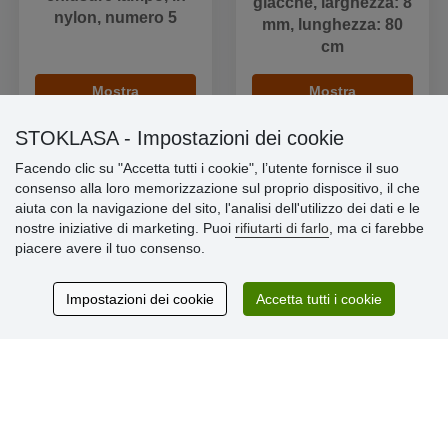
giacche, larghezza: 8
nylon, numero 5
mm, lunghezza: 80
cm
Mostra
Mostra
STOKLASA - Impostazioni dei cookie
Facendo clic su "Accetta tutti i cookie", l’utente fornisce il suo
consenso alla loro memorizzazione sul proprio dispositivo, il che
aiuta con la navigazione del sito, l'analisi dell'utilizzo dei dati e le
Informazioni importanti
nostre iniziative di marketing. Puoi
rifiutarti di farlo
, ma ci farebbe
piacere avere il tuo consenso.
» Impostazioni dei cookie
» Termini & Condizioni
» Informativa sulla Privacy
Impostazioni dei cookie
Accetta tutti i cookie
» Consegna e pagamento
» Garanzia e resi
» Programma fedeltà
Recensioni