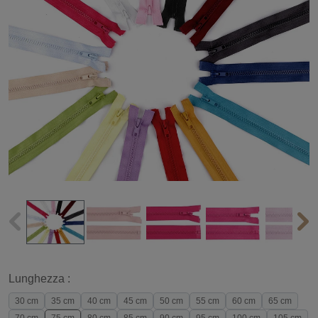
Lunghezza :
30 cm
35 cm
40 cm
45 cm
50 cm
55 cm
60 cm
65 cm