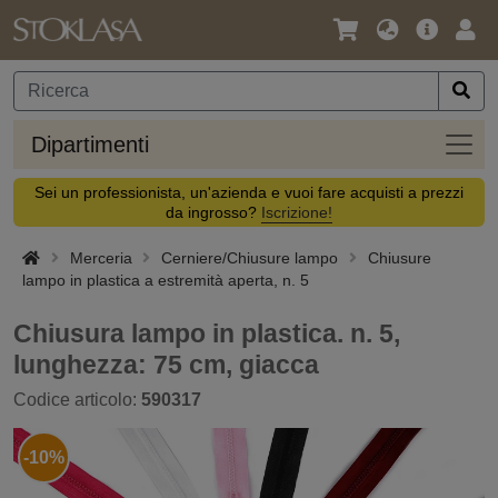
Lingua
Offerta
Acc
/
principa
Valuta
Dipar
Dipartimenti
Sei un professionista, un'azienda e vuoi fare acquisti a prezzi
da ingrosso?
Iscrizione!
Merceria
Cerniere/Chiusure lampo
Chiusure
lampo in plastica a estremità aperta, n. 5
Chiusura lampo in plastica. n. 5,
lunghezza: 75 cm, giacca
Codice articolo:
590317
-10%