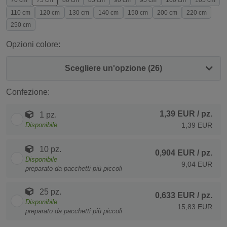
70 cm
75 cm
80 cm
85 cm
90 cm
95 cm
100 cm
105 cm
110 cm
120 cm
130 cm
140 cm
150 cm
200 cm
220 cm
250 cm
Opzioni colore:
Scegliere un'opzione (26)
Confezione:
1,39 EUR
/ pz.
1 pz.
Disponibile
1,39 EUR
10 pz.
0,904 EUR
/ pz.
Disponibile
9,04 EUR
preparato da pacchetti più piccoli
25 pz.
0,633 EUR
/ pz.
Disponibile
15,83 EUR
preparato da pacchetti più piccoli