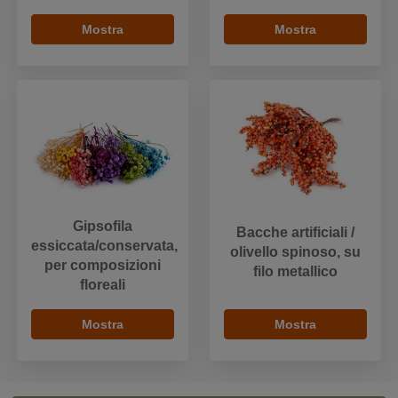
Mostra
Mostra
Gipsofila
Bacche artificiali /
essiccata/conservata,
olivello spinoso, su
per composizioni
filo metallico
floreali
Mostra
Mostra