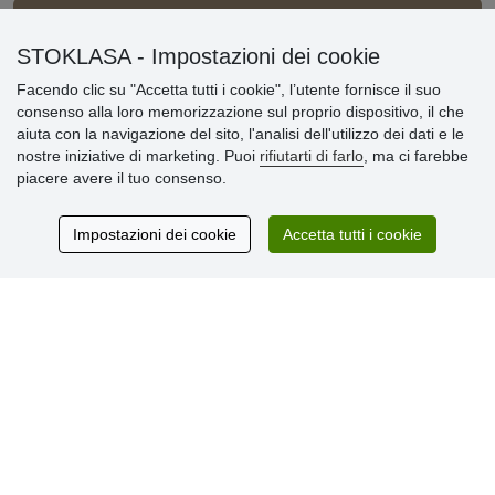
Informazioni importanti
STOKLASA - Impostazioni dei cookie
Facendo clic su "Accetta tutti i cookie", l’utente fornisce il suo
» Impostazioni dei cookie
consenso alla loro memorizzazione sul proprio dispositivo, il che
» Termini & Condizioni
aiuta con la navigazione del sito, l'analisi dell'utilizzo dei dati e le
» Informativa sulla Privacy
nostre iniziative di marketing. Puoi
rifiutarti di farlo
, ma ci farebbe
» Consegna e pagamento
piacere avere il tuo consenso.
» Garanzia e resi
» Programma fedeltà
Impostazioni dei cookie
Accetta tutti i cookie
Recensioni
dei clienti