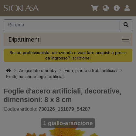
Lingua
Offerta
Acc
/
principa
Valuta
Dipar
Dipartimenti
Sei un professionista, un'azienda e vuoi fare acquisti a prezzi
da ingrosso?
Iscrizione!
Artigianato e hobby
Fiori, piante e frutti artificiali
Frutti, bacche e foglie artificiali
Foglie d'acero artificiali, decorative,
dimensioni: 8 x 8 cm
Codice articolo:
730126_151879_54287
1 giallo-arancione